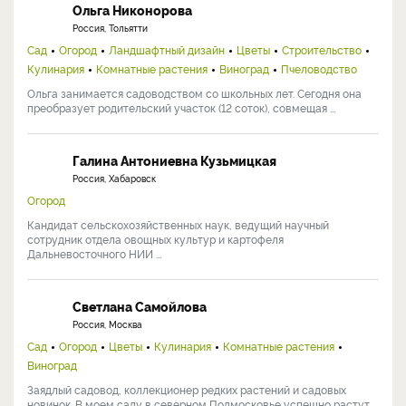
Ольга Никонорова
Россия, Тольятти
Сад
Огород
Ландшафтный дизайн
Цветы
Строительство
Кулинария
Комнатные растения
Виноград
Пчеловодство
Ольга занимается садоводством со школьных лет. Сегодня она
преобразует родительский участок (12 соток), совмещая ...
Галина Антониевна Кузьмицкая
Россия, Хабаровск
Огород
Кандидат сельскохозяйственных наук, ведущий научный
сотрудник отдела овощных культур и картофеля
Дальневосточного НИИ ...
Светлана Самойлова
Россия, Москва
Сад
Огород
Цветы
Кулинария
Комнатные растения
Виноград
Заядлый садовод, коллекционер редких растений и садовых
новинок. В моем саду в северном Подмосковье успешно растут ...