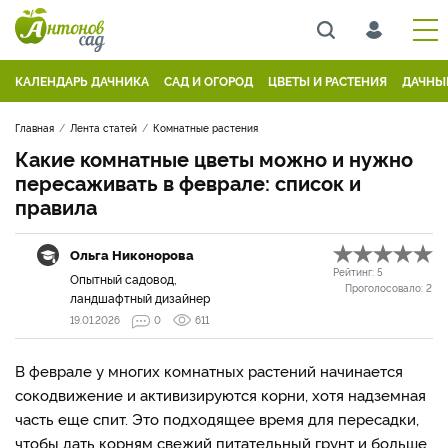
КАЛЕНДАРЬ ДАЧНИКА
САД И ОГОРОД
ЦВЕТЫ И РАСТЕНИЯ
ДАЧНЫ
Главная
Лента статей
Комнатные растения
Какие комнатные цветы можно и нужно
пересаживать в феврале: список и
правила
Ольга Никонорова
Рейтинг:
5
Опытный садовод,
Проголосовало:
2
ландшафтный дизайнер
19.01.2026
0
611
В феврале у многих комнатных растений начинается
сокодвижение и активизируются корни, хотя надземная
часть еще спит. Это подходящее время для пересадки,
чтобы дать корням свежий питательный грунт и больше