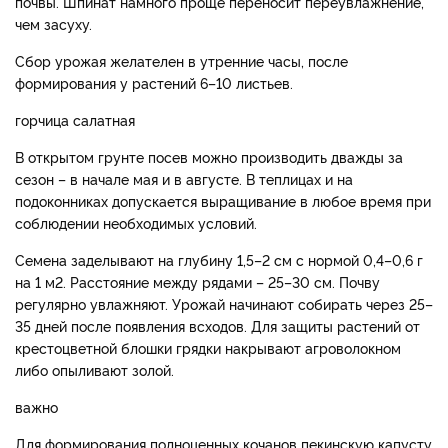
почвы. Шпинат намного проще переносит переувлажнение,
чем засуху.
Сбор урожая желателен в утренние часы, после
формирования у растений 6–10 листьев.
горчица салатная
В открытом грунте посев можно производить дважды за
сезон – в начале мая и в августе. В теплицах и на
подоконниках допускается выращивание в любое время при
соблюдении необходимых условий.
Семена заделывают на глубину 1,5–2 см с нормой 0,4–0,6 г
на 1 м2. Расстояние между рядами – 25–30 см. Почву
регулярно увлажняют. Урожай начинают собирать через 25–
35 дней после появления всходов. Для защиты растений от
крестоцветной блошки грядки накрывают агроволокном
либо опыливают золой.
важно
Для формирования полноценных кочанов пекинскую капусту