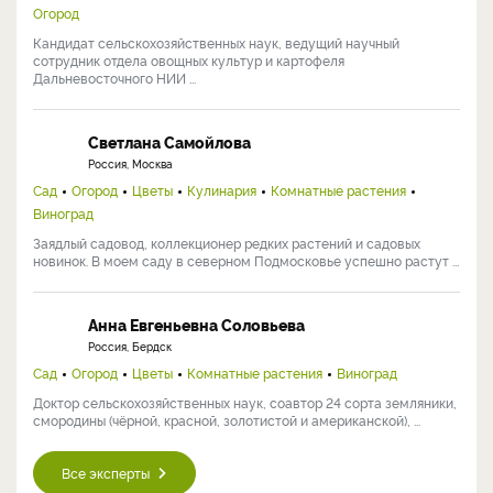
Огород
Кандидат сельскохозяйственных наук, ведущий научный
сотрудник отдела овощных культур и картофеля
Дальневосточного НИИ ...
Светлана Самойлова
Россия, Москва
Сад
Огород
Цветы
Кулинария
Комнатные растения
Виноград
Заядлый садовод, коллекционер редких растений и садовых
новинок. В моем саду в северном Подмосковье успешно растут ...
Анна Евгеньевна Соловьева
Россия, Бердск
Сад
Огород
Цветы
Комнатные растения
Виноград
Доктор сельскохозяйственных наук, соавтор 24 сорта земляники,
смородины (чёрной, красной, золотистой и американской), ...
Все эксперты