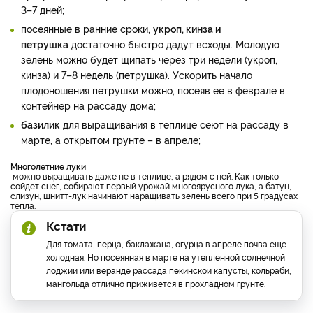
3–7 дней;
посеянные в ранние сроки,
укроп, кинза и
петрушка
достаточно быстро дадут всходы. Молодую
зелень можно будет щипать через три недели (укроп,
кинза) и 7–8 недель (петрушка). Ускорить начало
плодоношения петрушки можно, посеяв ее в феврале в
контейнер на рассаду дома;
базилик
для выращивания в теплице сеют на рассаду в
марте, а открытом грунте – в апреле;
Многолетние луки
можно выращивать даже не в теплице, а рядом с ней. Как только
сойдет снег, собирают первый урожай многоярусного лука, а батун,
слизун, шнитт-лук начинают наращивать зелень всего при 5 градусах
тепла.
Кстати
Для томата, перца, баклажана, огурца в апреле почва еще
холодная. Но посеянная в марте на утепленной солнечной
лоджии или веранде рассада пекинской капусты, кольраби,
мангольда отлично приживется в прохладном грунте.