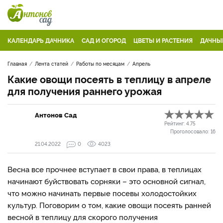
КАЛЕНДАРЬ ДАЧНИКА
САД И ОГОРОД
ЦВЕТЫ И РАСТЕНИЯ
ДАЧНЫ
Главная
Лента статей
Работы по месяцам
Апрель
Какие овощи посеять в теплицу в апреле
для получения раннего урожая
Антонов Сад
Рейтинг:
4.75
Проголосовало:
16
21.04.2022
0
4023
Весна все прочнее вступает в свои права, в теплицах
начинают буйствовать сорняки – это основной сигнал,
что можно начинать первые посевы холодостойких
культур. Поговорим о том, какие овощи посеять ранней
весной в теплицу для скорого получения