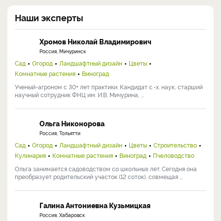
Наши эксперты
Хромов Николай Владимирович
Россия, Мичуринск
Сад
Огород
Ландшафтный дизайн
Цветы
Комнатные растения
Виноград
Ученый-агроном с 30+ лет практики. Кандидат с.-х. наук, старший
научный сотрудник ФНЦ им. И.В. Мичурина, ...
Ольга Никонорова
Россия, Тольятти
Сад
Огород
Ландшафтный дизайн
Цветы
Строительство
Кулинария
Комнатные растения
Виноград
Пчеловодство
Ольга занимается садоводством со школьных лет. Сегодня она
преобразует родительский участок (12 соток), совмещая ...
Галина Антониевна Кузьмицкая
Россия, Хабаровск