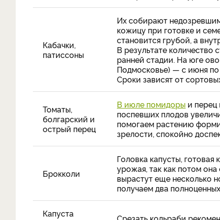
Их собирают недозревшими
кожицу при готовке и семе
становится грубой, а внут
Кабачки,
В результате количество 
патиссоны
ранней стадии. На юге ово
Подмосковье) — с июня по 
Сроки зависят от сортовых
В июле помидоры
и перец 
Томаты,
поспевших плодов увеличи
болгарский и
помогаем растению формир
острый перец
зрелости, спокойно доспе
Головка капусты, готовая 
урожая, так как потом она
Брокколи
вырастут еще несколько н
получаем два полноценных
Капуста
Срезать кольраби рекоменд