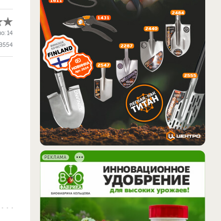
ло:
14
3554
РЕКЛАМА