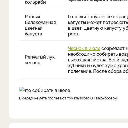
кольраби
Ранняя
Головки капусты не выра
белокочанная,
капусты может потрескать
цветная
в цвет. Цветную капусту у
капуста
рост.
Чеснок в июле
созревает н
необходимо собирать вовре
Репчатый лук,
высохшая листва. Если зад
чеснок
зубчики и будет хуже храни
полегание. После сбора о
в середине лета поспевают томаты
Фото О. Никоноровой