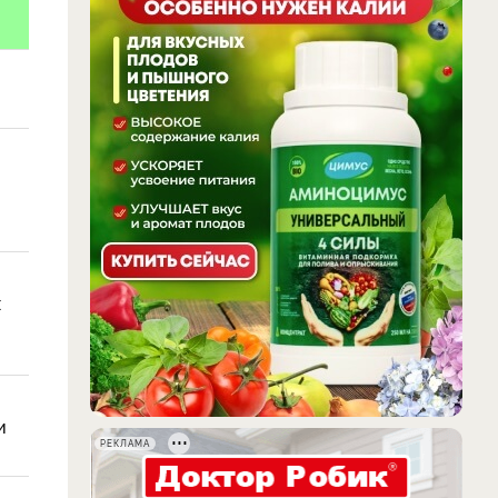
х
и
РЕКЛАМА