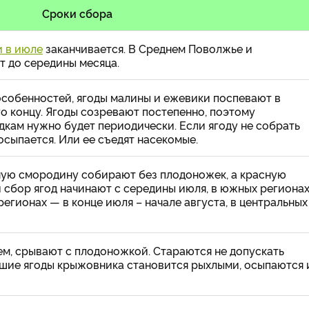
Сроки сбора
и в июле
заканчивается. В Среднем Поволжье и
т до середины месяца.
особенностей, ягоды малины и ежевики поспевают в
го концу. Ягоды созревают постепенно, поэтому
дкам нужно будет периодически. Если ягоду не собрать
осыпается. Или ее съедят насекомые.
ную смородину собирают без плодоножек, а красную
 сбор ягод начинают с середины июля, в южных региона
регионах — в конце июля – начале августа, в центральных
ем, срывают с плодоножкой. Стараются не допускать
вшие ягоды крыжовника становится рыхлыми, осыпаются 