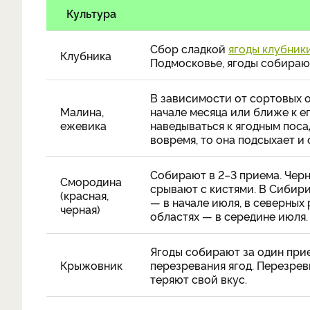
Культура
Сбор сладкой
ягоды клубник
Клубника
Подмосковье, ягоды собираю
В зависимости от сортовых 
Малина,
начале месяца или ближе к е
ежевика
наведываться к ягодным поса
вовремя, то она подсыхает и 
Собирают в 2–3 приема. Чер
Смородина
срывают с кистями. В Сибири
(красная,
— в начале июля, в северных 
черная)
областях — в середине июля.
Ягоды собирают за один при
Крыжовник
перезревания ягод. Перезре
теряют свой вкус.