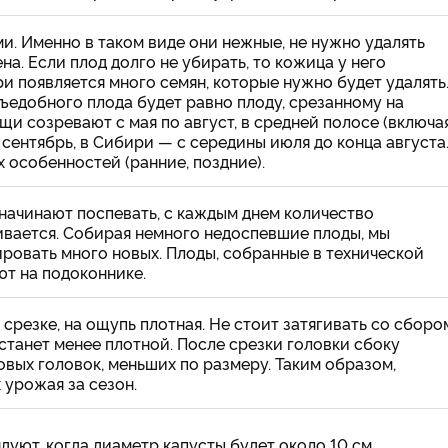
. Именно в таком виде они нежные, не нужно удалять
на. Если плод долго не убирать, то кожица у него
ри появляется много семян, которые нужно будет удалять
съедобного плода будет равно плоду, срезанному на
щи созревают с мая по август, в средней полосе (включа
сентябрь, в Сибири — с середины июля до конца августа
 особенностей (ранние, поздние).
начинают поспевать, с каждым днем количество
вается. Собирая немного недоспевшие плоды, мы
овать много новых. Плоды, собранные в технической
ют на подоконнике.
к срезке, на ощупь плотная. Не стоит затягивать со сборо
 станет менее плотной. После срезки головки сбоку
овых головок, меньших по размеру. Таким образом,
 урожая за сезон.
уют, когда диаметр капусты будет около 10 см.