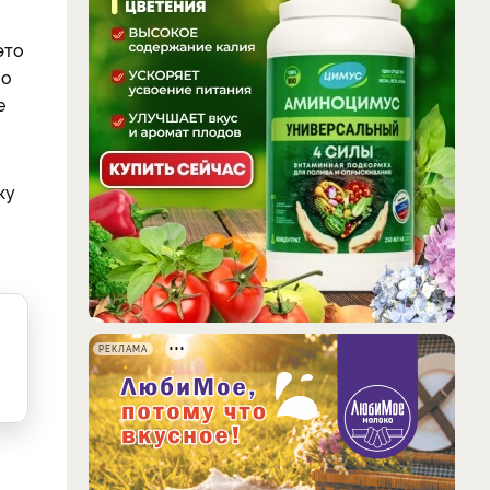
это
 о
е
ку
РЕКЛАМА