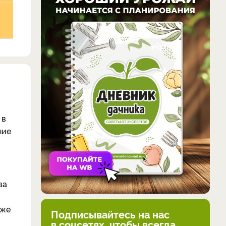
 в
ние
ва
кже
Подписывайтесь на нас
в соцсетях, чтобы всегда