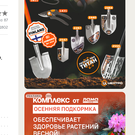
о:
87
1802
,
РЕКЛАМА