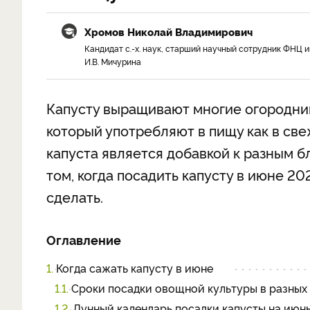
Хромов Николай Владимирович
Кандидат с.-х. наук, старший научный сотрудник ФНЦ и
И.В. Мичурина
Капусту выращивают многие огородник
который употребляют в пищу как в све
капуста является добавкой к разным б
том, когда посадить капусту в июне 20
сделать.
Оглавление
1.
Когда сажать капусту в июне
1.1.
Сроки посадки овощной культуры в разных
1.2.
Лунный календарь посадки капусты на июн