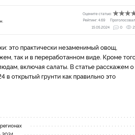
Оцените статью:
Рейтинг:
4.69
Проголосовал
м.
15.05.2024
0
2
и: это практически незаменимый овощ,
жем, так и в переработанном виде. Кроме того
людам, включая салаты. В статье расскажем о
24 в открытый грунт
и как правильно это
 регионах
ь 2024