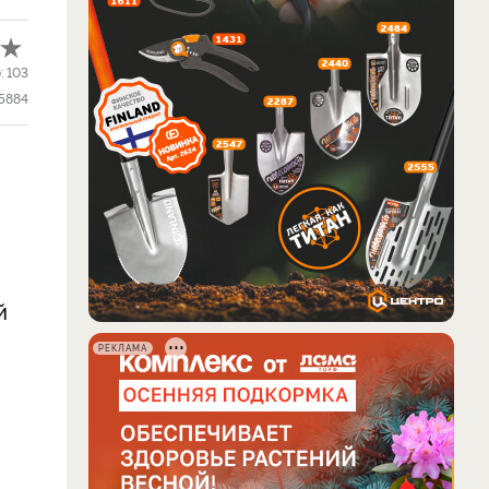
:
103
5884
й
РЕКЛАМА