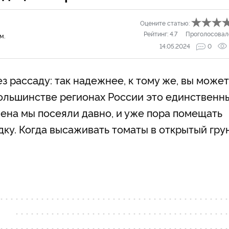
Оцените статью:
Рейтинг:
4.7
Проголосовал
м.
14.05.2024
0
 рассаду: так надежнее, к тому же, вы може
большинстве регионах России это единственн
на мы посеяли давно, и уже пора помещать
дку. Когда высаживать томаты в открытый грун