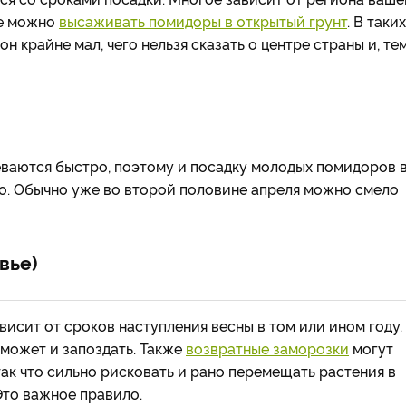
ше можно
высаживать помидоры в открытый грунт
. В таких
н крайне мал, чего нельзя сказать о центре страны и, те
реваются быстро, поэтому и посадку молодых помидоров 
о. Обычно уже во второй половине апреля можно смело
вье)
висит от сроков наступления весны в том или ином году.
 может и запоздать. Также
возвратные заморозки
могут
так что сильно рисковать и рано перемещать растения в
Это важное правило.