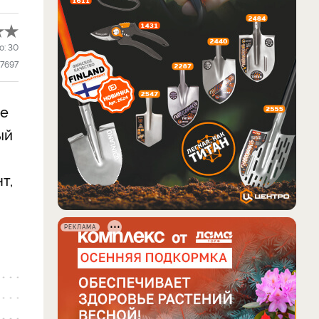
о:
30
7697
те
ый
т,
РЕКЛАМА