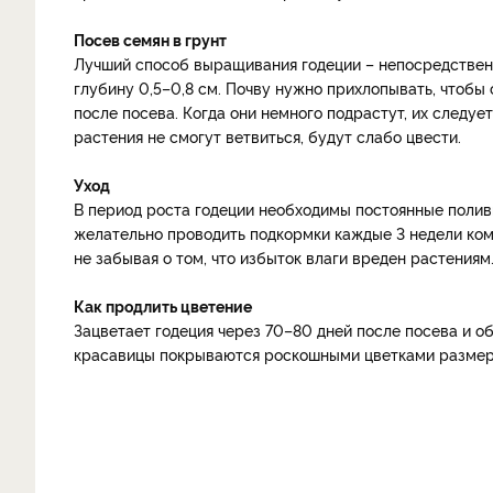
Посев семян в грунт
Лучший способ выращивания годеции – непосредственно
глубину 0,5–0,8 см. Почву нужно прихлопывать, чтобы
после посева. Когда они немного подрастут, их следуе
растения не смогут ветвиться, будут слабо цвести.
Уход
В период роста годеции необходимы постоянные поливы
желательно проводить подкормки каждые 3 недели ком
не забывая о том, что избыток влаги вреден растениям
Как продлить цветение
Зацветает годеция через 70–80 дней после посева и о
красавицы покрываются роскошными цветками размеро