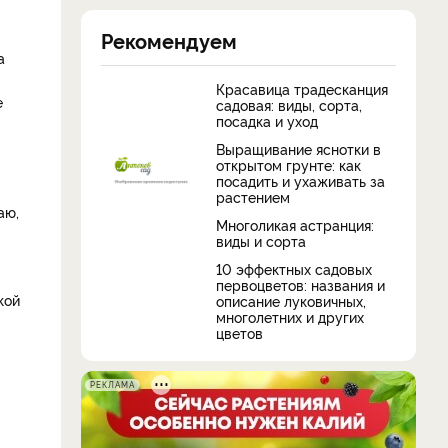
Рекомендуем
а
Красавица традесканция
е
садовая: виды, сорта,
посадка и уход
Выращивание яснотки в
открытом грунте: как
посадить и ухаживать за
растением
аю,
Многоликая астранция:
виды и сорта
10 эффектных садовых
первоцветов: названия и
кой
описание луковичных,
многолетних и других
цветов
РЕКЛАМА