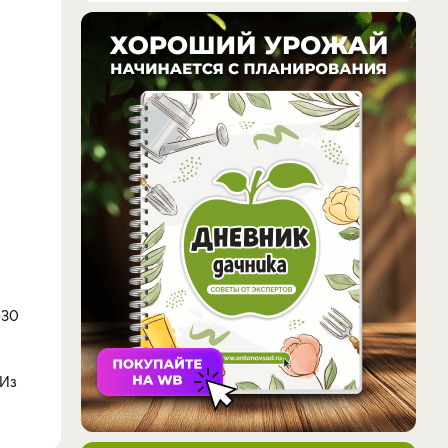
–30
Из