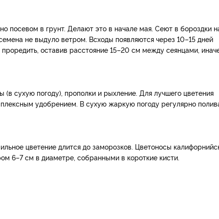
 посевом в грунт. Делают это в начале мая. Сеют в бороздки н
 семена не выдуло ветром. Всходы появляются через 10–15 дней
т проредить, оставив расстояние 15–20 см между сеянцами, инач
 (в сухую погоду), прополки и рыхление. Для лучшего цветения
п­лексным удобрением. В сухую жаркую погоду регулярно полив
.
бильное цветение длится до заморозков. Цветоносы калифорнийс
м 6–7 см в диаметре, собранными в короткие кисти.