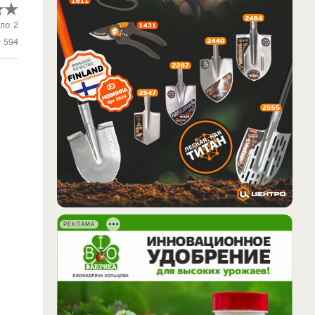
ло:
2
594
РЕКЛАМА