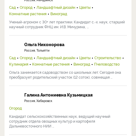
Сад
Огород
Ландшафтный дизайн
Цветы
Комнатные растения
Виноград
Ученый-агроном с 30+ лет практики. Кандидат с.-х. наук, старший
научный сотрудник ФНЦ им. И.В. Мичурина, ...
Ольга Никонорова
Россия, Тольятти
Сад
Огород
Ландшафтный дизайн
Цветы
Строительство
Кулинария
Комнатные растения
Виноград
Пчеловодство
Ольга занимается садоводством со школьных лет. Сегодня она
преобразует родительский участок (12 соток), совмещая ...
Галина Антониевна Кузьмицкая
Россия, Хабаровск
Огород
Кандидат сельскохозяйственных наук, ведущий научный
сотрудник отдела овощных культур и картофеля
Дальневосточного НИИ ...