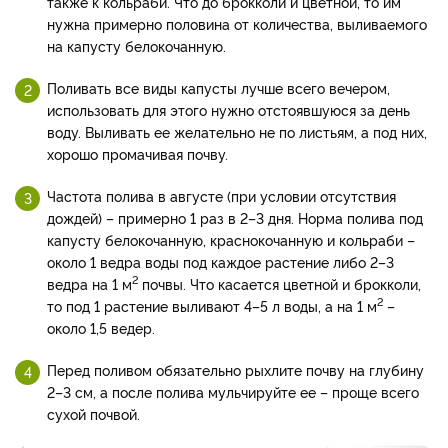
также к кольраби. Что до брокколи и цветной, то им
нужна примерно половина от количества, выливаемого
на капусту белокочанную.
Поливать все виды капусты лучше всего вечером,
использовать для этого нужно отстоявшуюся за день
воду. Выливать ее желательно не по листьям, а под них,
хорошо промачивая почву.
Частота полива в августе (при условии отсутствия
дождей) – примерно 1 раз в 2–3 дня. Норма полива под
капусту белокочанную, краснокочанную и кольраби –
около 1 ведра воды под каждое растение либо 2–3
2
ведра на 1 м
почвы. Что касается цветной и брокколи,
2
то под 1 растение выливают 4–5 л воды, а на 1 м
–
около 1,5 ведер.
Перед поливом обязательно рыхлите почву на глубину
2–3 см, а после полива мульчируйте ее – проще всего
сухой почвой.