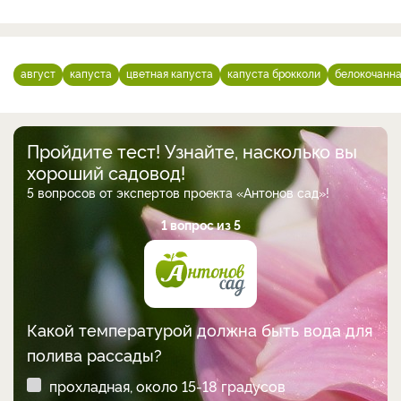
август
капуста
цветная капуста
капуста брокколи
белокочанна
Пройдите тест! Узнайте, насколько вы
хороший садовод!
5 вопросов от экспертов проекта «Антонов сад»!
1 вопрос из 5
Какой температурой должна быть вода для
полива рассады?
прохладная, около 15-18 градусов