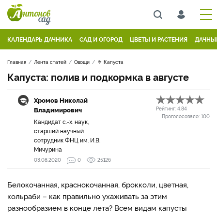
КАЛЕНДАРЬ ДАЧНИКА
САД И ОГОРОД
ЦВЕТЫ И РАСТЕНИЯ
ДАЧНЫ
Главная
Лента статей
Овощи
🥦 Капуста
Капуста: полив и подкормка в августе
Хромов Николай
Владимирович
Рейтинг:
4.84
Проголосовало:
100
Кандидат с.-х. наук,
старший научный
сотрудник ФНЦ им. И.В.
Мичурина
03.08.2020
0
25126
Белокочанная, краснокочанная, брокколи, цветная,
кольраби – как правильно ухаживать за этим
разнообразием в конце лета? Всем видам капусты