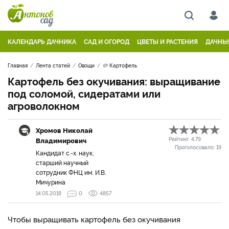
КАЛЕНДАРЬ ДАЧНИКА
САД И ОГОРОД
ЦВЕТЫ И РАСТЕНИЯ
ДАЧНЫ
Главная
Лента статей
Овощи
🥔 Картофель
Картофель без окучивания: выращивание
под соломой, сидератами или
агроволокном
Хромов Николай
Владимирович
Рейтинг:
4.79
Проголосовало:
19
Кандидат с.-х. наук,
старший научный
сотрудник ФНЦ им. И.В.
Мичурина
14.05.2018
0
4857
Чтобы выращивать картофель без окучивания