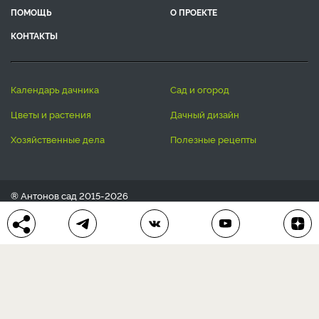
ПОМОЩЬ
О ПРОЕКТЕ
КОНТАКТЫ
календарь дачника
сад и огород
цветы и растения
дачный дизайн
хозяйственные дела
полезные рецепты
® Антонов сад 2015-2026
Политика конфиденциальности
Пользовательское соглашение
Другие наши проекты:
Сканворды
online
Любое использование материала допускается только с
письменного согласия редакции