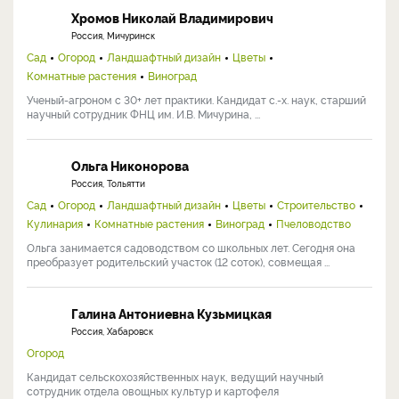
Хромов Николай Владимирович
Россия, Мичуринск
Сад
Огород
Ландшафтный дизайн
Цветы
Комнатные растения
Виноград
Ученый-агроном с 30+ лет практики. Кандидат с.-х. наук, старший
научный сотрудник ФНЦ им. И.В. Мичурина, ...
Ольга Никонорова
Россия, Тольятти
Сад
Огород
Ландшафтный дизайн
Цветы
Строительство
Кулинария
Комнатные растения
Виноград
Пчеловодство
Ольга занимается садоводством со школьных лет. Сегодня она
преобразует родительский участок (12 соток), совмещая ...
Галина Антониевна Кузьмицкая
Россия, Хабаровск
Огород
Кандидат сельскохозяйственных наук, ведущий научный
сотрудник отдела овощных культур и картофеля