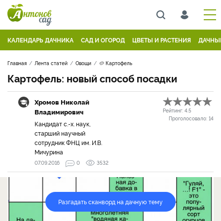
КАЛЕНДАРЬ ДАЧНИКА
САД И ОГОРОД
ЦВЕТЫ И РАСТЕНИЯ
ДАЧНЫ
Главная
Лента статей
Овощи
🥔 Картофель
Картофель: новый способ посадки
Хромов Николай
Владимирович
Рейтинг:
4.5
Проголосовало:
14
Кандидат с.-х. наук,
старший научный
сотрудник ФНЦ им. И.В.
Мичурина
07.09.2016
0
3532
Разгадать сканворд на дачную тему