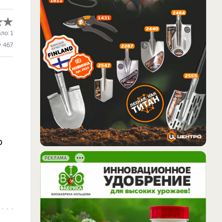
ало:
1
467
о
РЕКЛАМА