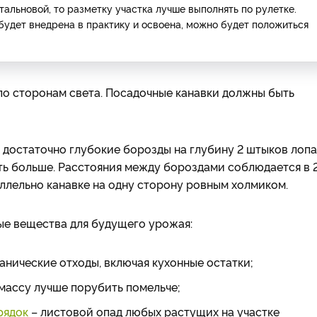
альновой, то разметку участка лучше выполнять по рулетке.
 будет внедрена в практику и освоена, можно будет положиться
по сторонам света. Посадочные канавки должны быть
м достаточно глубокие борозды на глубину 2 штыков лоп
чуть больше. Расстояния между бороздами соблюдается в 
аллельно канавке на одну сторону ровным холмиком.
ые вещества для будущего урожая:
анические отходы, включая кухонные остатки;
массу лучше порубить помельче;
рядок
– листовой опад любых растущих на участке