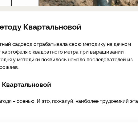
методу Квартальновой
тный садовод отрабатывала свою методику на дачном
кг картофеля с квадратного метра при выращивании
годня у методики появилось немало последователей из
урожаев.
о Квартальновой
агодя – осенью. И это, пожалуй, наиболее трудоемкий эт