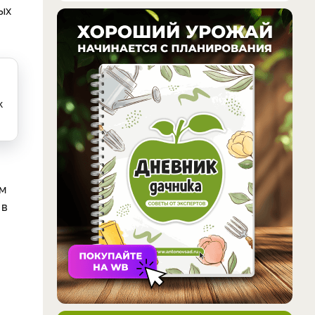
ых
к
см
 в