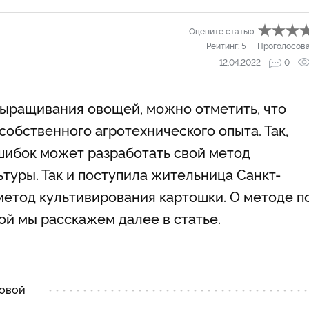
Оцените статью:
Рейтинг:
5
Проголосов
12.04.2022
0
выращивания овощей, можно отметить, что
собственного агротехнического опыта. Так,
шибок может разработать свой метод
уры. Так и поступила жительница Санкт-
метод культивирования картошки. О методе п
й мы расскажем далее в статье.
новой