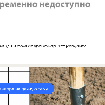
ть до 10 кг урожая с квадратного метра.
Фото pixabay/ukrtor
канворд на дачную тему