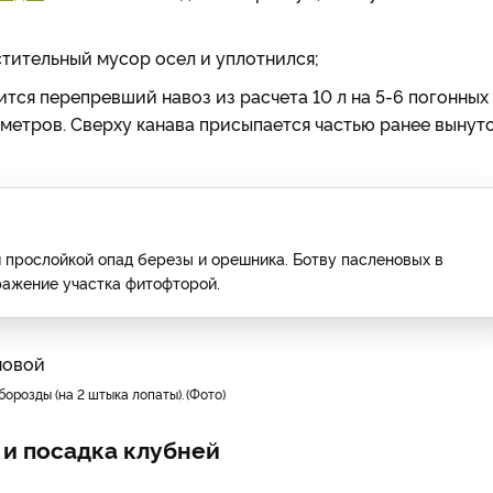
стительный мусор осел и уплотнился;
тся перепревший навоз из расчета 10 л на 5-6 погонных
х метров. Сверху канава присыпается частью ранее вынут
 прослойкой опад березы и орешника. Ботву пасленовых в
аражение участка фитофторой.
борозды (на 2 штыка лопаты).
Фото
 и посадка клубней