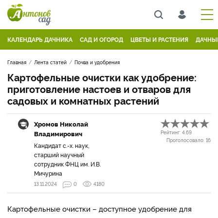
КАЛЕНДАРЬ ДАЧНИКА
САД И ОГОРОД
ЦВЕТЫ И РАСТЕНИЯ
ДАЧНЫ
Главная
Лента статей
Почва и удобрения
Картофельные очистки как удобрение:
приготовление настоев и отваров для
садовых и комнатных растений
Хромов Николай
Владимирович
Рейтинг:
4.69
Проголосовало:
16
Кандидат с.-х. наук,
старший научный
сотрудник ФНЦ им. И.В.
Мичурина
13.11.2024
0
4180
Картофельные очистки – доступное удобрение для