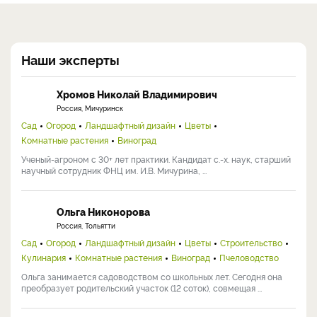
Наши эксперты
Хромов Николай Владимирович
Россия, Мичуринск
Сад
Огород
Ландшафтный дизайн
Цветы
Комнатные растения
Виноград
Ученый-агроном с 30+ лет практики. Кандидат с.-х. наук, старший
научный сотрудник ФНЦ им. И.В. Мичурина, ...
Ольга Никонорова
Россия, Тольятти
Сад
Огород
Ландшафтный дизайн
Цветы
Строительство
Кулинария
Комнатные растения
Виноград
Пчеловодство
Ольга занимается садоводством со школьных лет. Сегодня она
преобразует родительский участок (12 соток), совмещая ...