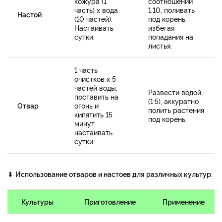
кожура (1
соотношении
часть) х вода
1:10, поливать
Настой
(10 частей).
под корень,
Настаивать
избегая
сутки.
попадания на
листья.
1 часть
очистков х 5
частей воды,
Развести водой
поставить на
(1:5), аккуратно
Отвар
огонь и
полить растения
кипятить 15
под корень.
минут,
настаивать
сутки.
⬇
Использование отваров и настоев для различных культур:
Культуры
Приготовление
Применение