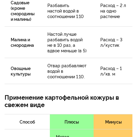
Садовые
Разбавить
Расход – 2 л
(кроме
настой водой в
на одно
смородины
соотношении 1:10
растение
и малины)
Настой лучше
Малина и
разбавить водой
Расход – 3
смородина
не в 10 раз, а
л/кустик
вдвое меньше (в 5)
Отвар разбавляют
Овощные
Расход – 1
водой в
культуры
л/кв. м
соотношении 1:10.
Применение картофельной кожуры в
свежем виде
Способ
Плюсы
Минусы
Метод