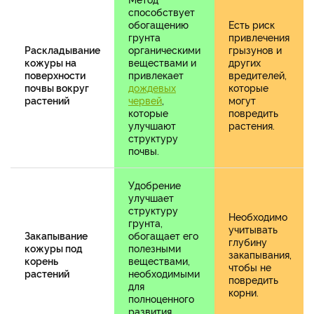
способствует
обогащению
Есть риск
грунта
привлечения
Раскладывание
органическими
грызунов и
кожуры на
веществами и
других
поверхности
привлекает
вредителей,
почвы вокруг
дождевых
которые
растений
червей
,
могут
которые
повредить
улучшают
растения.
структуру
почвы.
Удобрение
улучшает
структуру
Необходимо
грунта,
учитывать
Закапывание
обогащает его
глубину
кожуры под
полезными
закапывания,
корень
веществами,
чтобы не
растений
необходимыми
повредить
для
корни.
полноценного
развития