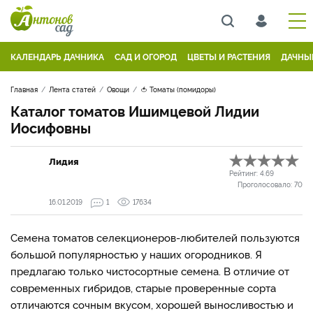
КАЛЕНДАРЬ ДАЧНИКА
САД И ОГОРОД
ЦВЕТЫ И РАСТЕНИЯ
ДАЧНЫ
Главная
Лента статей
Овощи
🍅 Томаты (помидоры)
Каталог томатов Ишимцевой Лидии
Иосифовны
Лидия
Рейтинг:
4.69
Проголосовало:
70
16.01.2019
1
17634
Семена томатов селекционеров-любителей пользуются
большой популярностью у наших огородников. Я
предлагаю только чистосортные семена. В отличие от
современных гибридов, старые проверенные сорта
отличаются сочным вкусом, хорошей выносливостью и