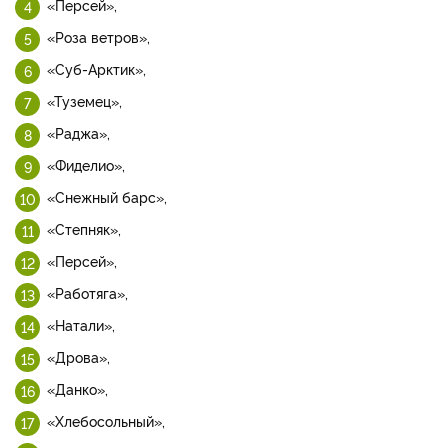
«Персей»,
«Роза ветров»,
«Суб-Арктик»,
«Туземец»,
«Раджа»,
«Фиделио»,
«Снежный барс»,
«Степняк»,
«Персей»,
«Работяга»,
«Натали»,
«Дрова»,
«Данко»,
«Хлебосольный»,