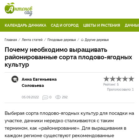
КАЛЕНДАРЬ ДАЧНИКА
САД И ОГОРОД
ЦВЕТЫ И РАСТЕНИЯ
ДАЧНЫ
Главная
Лента статей
Плодовые деревья
🌰 Другие деревья
Почему необходимо выращивать
районированные сорта плодово-ягодных
культур
Анна Евгеньевна
Соловьева
Рейтинг:
5
Проголосовало:
1
05.09.2022
0
292
Выбирая сорта плодово-ягодных культур для посадки на
участке, дачники нередко сталкиваются с таким
термином, как «районирование». Для выращивания в
каждом регионе существуют рекомендованные