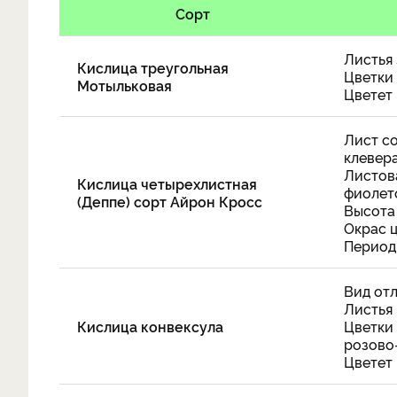
Сорт
Листья 
Кислица треугольная
Цветки 
Мотыльковая
Цветет
Лист со
клевера
Листова
Кислица четырехлистная
фиолет
(Деппе) сорт Айрон Кросс
Высота 
Окрас 
Период 
Вид от
Листья 
Кислица конвексула
Цветки
розово
Цветет 