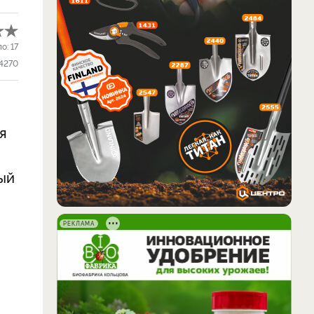
ло:
17
4270
я
ый
РЕКЛАМА