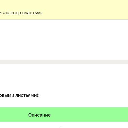
и «клевер счастья».
овыми листьями):
Описание