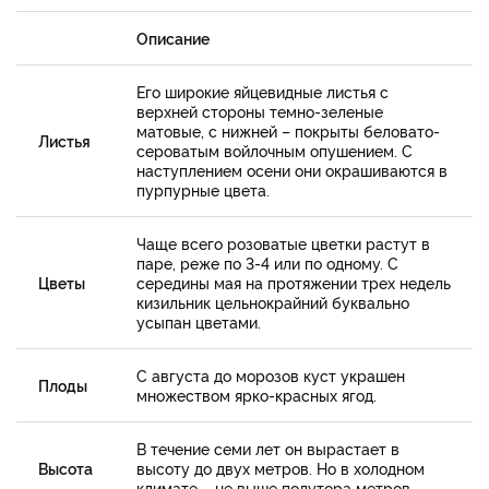
Описание
Его широкие яйцевидные листья с
верхней стороны темно-зеленые
матовые, с нижней – покрыты беловато-
Листья
сероватым войлочным опушением. С
наступлением осени они окрашиваются в
пурпурные цвета.
Чаще всего розоватые цветки растут в
паре, реже по 3-4 или по одному. С
Цветы
середины мая на протяжении трех недель
кизильник цельнокрайний буквально
усыпан цветами.
С августа до морозов куст украшен
Плоды
множеством ярко-красных ягод.
В течение семи лет он вырастает в
Высота
высоту до двух метров. Но в холодном
климате – не выше полутора метров.