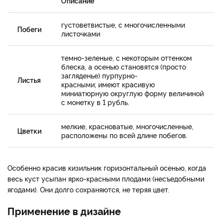
Описание
густоветвистые, с многочисленными
Побеги
листочками
темно-зеленые, с некоторым оттенком
блеска, а осенью становятся (просто
загляденье) пурпурно-
Листья
красными; имеют красивую
миниатюрную округлую форму величиной
с монетку в 1 рубль.
мелкие, красноватые, многочисленные,
Цветки
расположены по всей длине побегов.
Особенно красив кизильник горизонтальный осенью, когда
весь куст усыпан ярко-красными плодами (несъедобными
ягодами). Они долго сохраняются, не теряя цвет.
Применение в дизайне