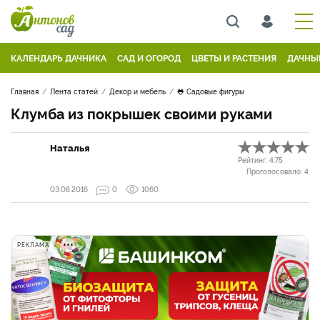
КАЛЕНДАРЬ ДАЧНИКА
САД И ОГОРОД
ЦВЕТЫ И РАСТЕНИЯ
ДАЧНЫ
Главная
Лента статей
Декор и мебель
🐸 Садовые фигуры
Клумба из покрышек своими руками
Наталья
Рейтинг:
4.75
Проголосовало:
4
03.08.2016
0
1060
РЕКЛАМА