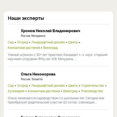
Наши эксперты
Хромов Николай Владимирович
Россия, Мичуринск
Сад
Огород
Ландшафтный дизайн
Цветы
Комнатные растения
Виноград
Ученый-агроном с 30+ лет практики. Кандидат с.-х. наук, старший
научный сотрудник ФНЦ им. И.В. Мичурина, ...
Ольга Никонорова
Россия, Тольятти
Сад
Огород
Ландшафтный дизайн
Цветы
Строительство
Кулинария
Комнатные растения
Виноград
Пчеловодство
Ольга занимается садоводством со школьных лет. Сегодня она
преобразует родительский участок (12 соток), совмещая ...