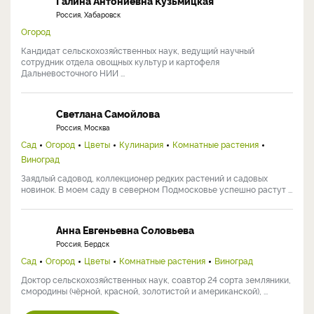
Галина Антониевна Кузьмицкая
Россия, Хабаровск
Огород
Кандидат сельскохозяйственных наук, ведущий научный
сотрудник отдела овощных культур и картофеля
Дальневосточного НИИ ...
Светлана Самойлова
Россия, Москва
Сад
Огород
Цветы
Кулинария
Комнатные растения
Виноград
Заядлый садовод, коллекционер редких растений и садовых
новинок. В моем саду в северном Подмосковье успешно растут ...
Анна Евгеньевна Соловьева
Россия, Бердск
Сад
Огород
Цветы
Комнатные растения
Виноград
Доктор сельскохозяйственных наук, соавтор 24 сорта земляники,
смородины (чёрной, красной, золотистой и американской), ...