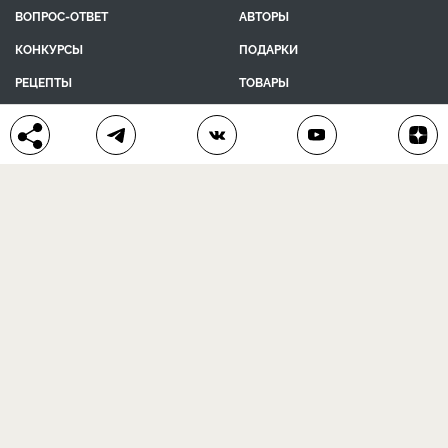
ВОПРОС-ОТВЕТ
АВТОРЫ
КОНКУРСЫ
ПОДАРКИ
РЕЦЕПТЫ
ТОВАРЫ
ПОМОЩЬ
О ПРОЕКТЕ
КОНТАКТЫ
календарь дачника
сад и огород
цветы и растения
дачный дизайн
хозяйственные дела
полезные рецепты
® Антонов сад 2015-2026
Политика конфиденциальности
Пользовательское соглашение
Другие наши проекты:
Сканворды
online