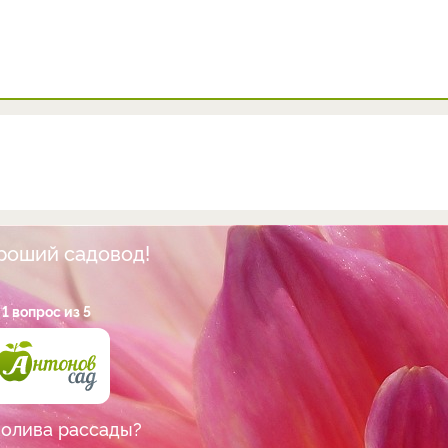
ороший садовод!
1 вопрос из 5
полива рассады?