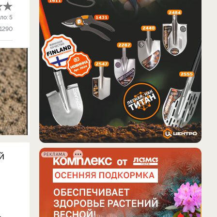
ло:
5
1290
й
РЕКЛАМА