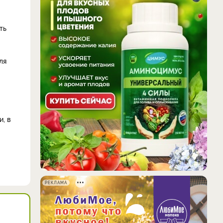
ть
ля
, в
РЕКЛАМА