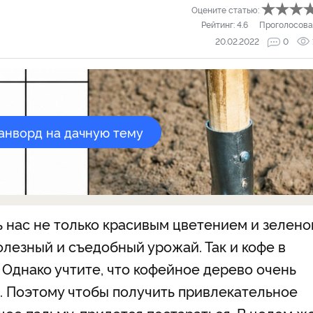
Оцените статью:
Рейтинг:
4.6
Проголосова
20.02.2022
0
канворд на дачную тему
ь нас не только красивым цветением и зелено
олезный и съедобный урожай. Так и кофе в
 Однако учтите, что кофейное дерево очень
а. Поэтому чтобы получить привлекательное