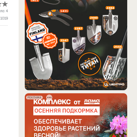
ло:
4
1019
РЕКЛАМА