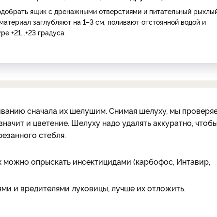
одобрать ящик с дренажными отверстиями и питательный рыхлы
материал заглубляют на 1–3 см, поливают отстоянной водой и
е +21...+23 градуса.
иванию сначала их шелушим. Снимая шелуху, мы проверя
начит и цветение. Шелуху надо удалять аккуратно, чтобы
резанного стебля.
х можно опрыскать инсектицидами (карбофос, Интавир,
и и вредителями луковицы, лучше их отложить.
________________________