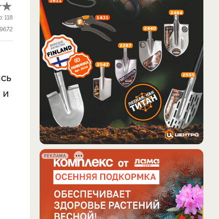
о:
118
9672
ясь
 и
РЕКЛАМА