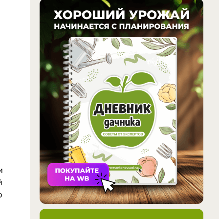
и
й
о