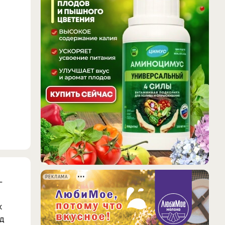
РЕКЛАМА
–
к
д