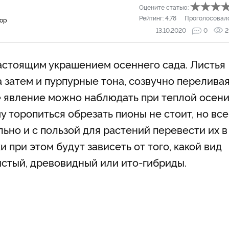
Оцените статью:
Рейтинг:
4.78
Проголосовал
тор
13.10.2020
0
2
астоящим украшением осеннего сада. Листья
 затем и пурпурные тона, созвучно перелива
е явление можно наблюдать при теплой осени
у торопиться обрезать пионы не стоит, но все
ьно и с пользой для растений перевести их в
 при этом будут зависеть от того, какой вид
истый, древовидный или ито-гибриды.