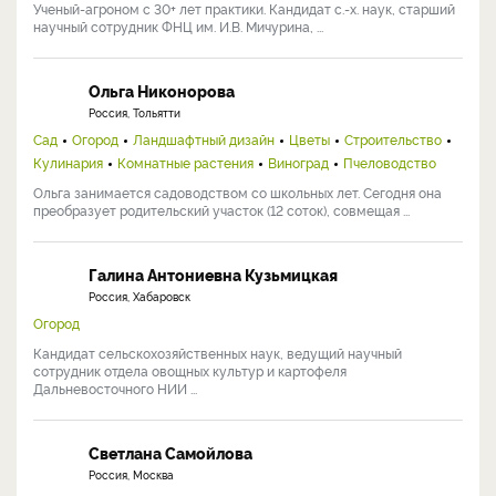
Ученый-агроном с 30+ лет практики. Кандидат с.-х. наук, старший
научный сотрудник ФНЦ им. И.В. Мичурина, ...
Ольга Никонорова
Россия, Тольятти
Сад
Огород
Ландшафтный дизайн
Цветы
Строительство
Кулинария
Комнатные растения
Виноград
Пчеловодство
Ольга занимается садоводством со школьных лет. Сегодня она
преобразует родительский участок (12 соток), совмещая ...
Галина Антониевна Кузьмицкая
Россия, Хабаровск
Огород
Кандидат сельскохозяйственных наук, ведущий научный
сотрудник отдела овощных культур и картофеля
Дальневосточного НИИ ...
Светлана Самойлова
Россия, Москва