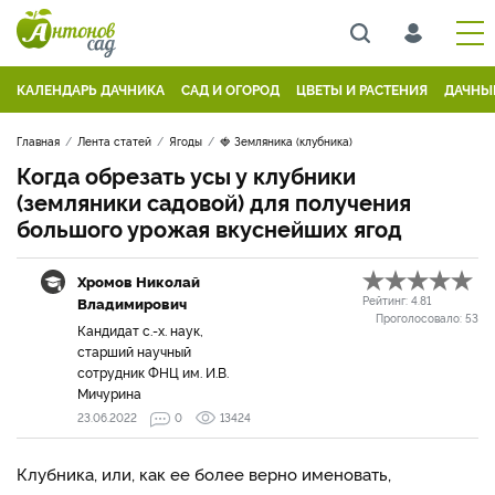
КАЛЕНДАРЬ ДАЧНИКА
САД И ОГОРОД
ЦВЕТЫ И РАСТЕНИЯ
ДАЧНЫ
Главная
Лента статей
Ягоды
🍓 Земляника (клубника)
Когда обрезать усы у клубники
(земляники садовой) для получения
большого урожая вкуснейших ягод
Хромов Николай
Владимирович
Рейтинг:
4.81
Проголосовало:
53
Кандидат с.-х. наук,
старший научный
сотрудник ФНЦ им. И.В.
Мичурина
23.06.2022
0
13424
Клубника, или, как ее более верно именовать,