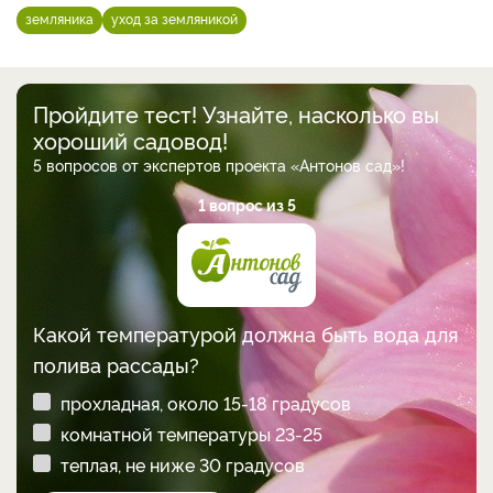
земляника
уход за земляникой
Пройдите тест! Узнайте, насколько вы
хороший садовод!
5 вопросов от экспертов проекта «Антонов сад»!
1 вопрос из 5
Какой температурой должна быть вода для
полива рассады?
прохладная, около 15-18 градусов
комнатной температуры 23-25
теплая, не ниже 30 градусов