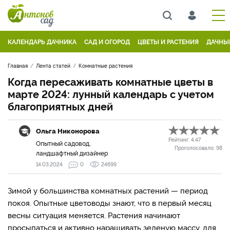
КАЛЕНДАРЬ ДАЧНИКА
САД И ОГОРОД
ЦВЕТЫ И РАСТЕНИЯ
ДАЧНЫ
Главная
Лента статей
Комнатные растения
Когда пересаживать комнатные цветы в
марте 2024: лунный календарь с учетом
благоприятных дней
Ольга Никонорова
Рейтинг:
4.47
Опытный садовод,
Проголосовало:
98
ландшафтный дизайнер
14.03.2024
0
24699
Зимой у большинства комнатных растений — период
покоя. Опытные цветоводы знают, что в первый месяц
весны ситуация меняется. Растения начинают
просыпаться и активно наращивать зеленую массу, для