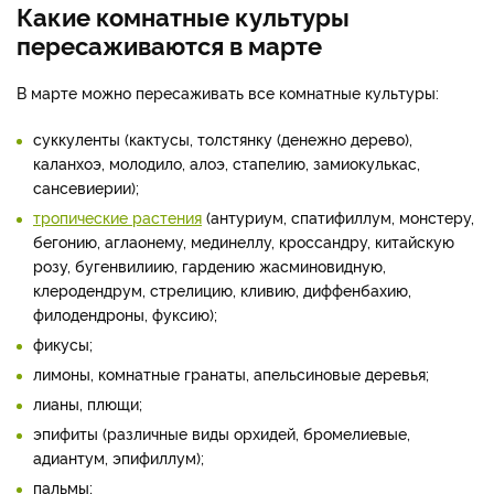
Какие комнатные культуры
пересаживаются в марте
В марте можно пересаживать все комнатные культуры:
суккуленты (кактусы, толстянку (денежно дерево),
каланхоэ, молодило, алоэ, стапелию, замиокулькас,
сансевиерии);
тропические растения
(антуриум, спатифиллум, монстеру,
бегонию, аглаонему, мединеллу, кроссандру, китайскую
розу, бугенвилиию, гардению жасминовидную,
клеродендрум, стрелицию, кливию, диффенбахию,
филодендроны, фуксию);
фикусы;
лимоны, комнатные гранаты, апельсиновые деревья;
лианы, плющи;
эпифиты (различные виды орхидей, бромелиевые,
адиантум, эпифиллум);
пальмы;