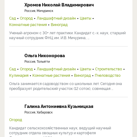
Хромов Николай Владимирович
Россия, Мичуринск
Сад
Огород
Ландшафтный дизайн
Цветы
Комнатные растения
Виноград
Ученый-агроном с 30+ лет практики. Кандидат с.-х. наук, старший
научный сотрудник ФНЦ им. И.В. Мичурина, ...
Ольга Никонорова
Россия, Тольятти
Сад
Огород
Ландшафтный дизайн
Цветы
Строительство
Кулинария
Комнатные растения
Виноград
Пчеловодство
Ольга занимается садоводством со школьных лет. Сегодня она
преобразует родительский участок (12 соток), совмещая ...
Галина Антониевна Кузьмицкая
Россия, Хабаровск
Огород
Кандидат сельскохозяйственных наук, ведущий научный
сотрудник отдела овощных культур и картофеля