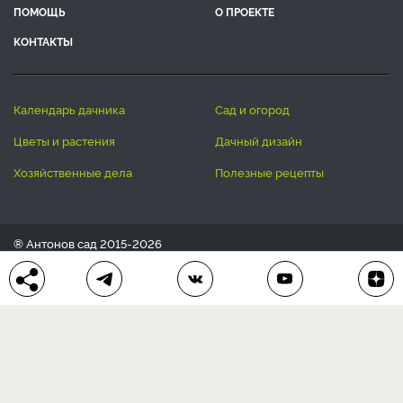
ПОМОЩЬ
О ПРОЕКТЕ
КОНТАКТЫ
календарь дачника
сад и огород
цветы и растения
дачный дизайн
хозяйственные дела
полезные рецепты
® Антонов сад 2015-2026
Политика конфиденциальности
Пользовательское соглашение
Другие наши проекты:
Сканворды
online
Любое использование материала допускается только с
письменного согласия редакции