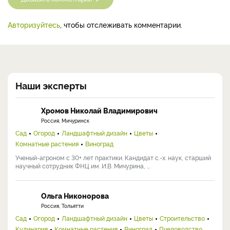
Авторизуйтесь
, чтобы отслеживать комментарии.
Наши эксперты
Хромов Николай Владимирович
Россия, Мичуринск
Сад
Огород
Ландшафтный дизайн
Цветы
Комнатные растения
Виноград
Ученый-агроном с 30+ лет практики. Кандидат с.-х. наук, старший
научный сотрудник ФНЦ им. И.В. Мичурина, ...
Ольга Никонорова
Россия, Тольятти
Сад
Огород
Ландшафтный дизайн
Цветы
Строительство
Кулинария
Комнатные растения
Виноград
Пчеловодство