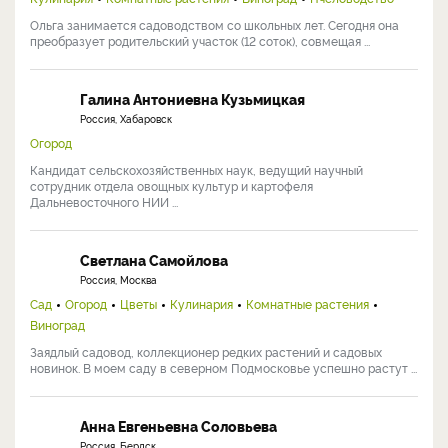
Ольга занимается садоводством со школьных лет. Сегодня она
преобразует родительский участок (12 соток), совмещая ...
Галина Антониевна Кузьмицкая
Россия, Хабаровск
Огород
Кандидат сельскохозяйственных наук, ведущий научный
сотрудник отдела овощных культур и картофеля
Дальневосточного НИИ ...
Светлана Самойлова
Россия, Москва
Сад
Огород
Цветы
Кулинария
Комнатные растения
Виноград
Заядлый садовод, коллекционер редких растений и садовых
новинок. В моем саду в северном Подмосковье успешно растут ...
Анна Евгеньевна Соловьева
Россия, Бердск