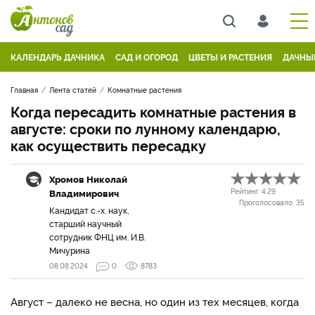
КАЛЕНДАРЬ ДАЧНИКА
САД И ОГОРОД
ЦВЕТЫ И РАСТЕНИЯ
ДАЧНЫ
Главная
Лента статей
Комнатные растения
Когда пересадить комнатные растения в
августе: сроки по лунному календарю,
как осуществить пересадку
Хромов Николай
Владимирович
Рейтинг:
4.29
Проголосовало:
35
Кандидат с.-х. наук,
старший научный
сотрудник ФНЦ им. И.В.
Мичурина
08.08.2024
0
8783
Август – далеко не весна, но один из тех месяцев, когда