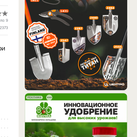
ло:
9
2373
ри
РЕКЛАМА