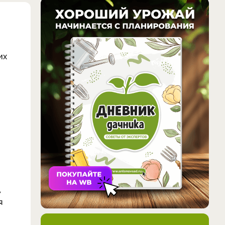
их
о
,
я