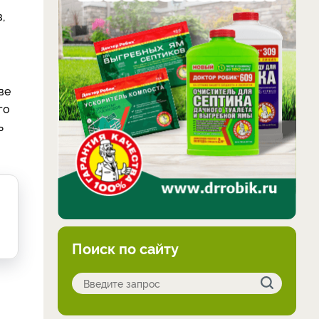
,
ве
го
ь
Поиск по сайту