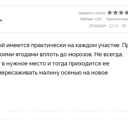
Оцените статью:
Рейтинг:
4.22
Проголосова
м.
27.08.2024
0
ый имеется практически на каждом участке. П
ими ягодами вплоть до морозов. Не всегда,
у в нужное место и тогда приходится ее
 пересаживать малину осенью на новое