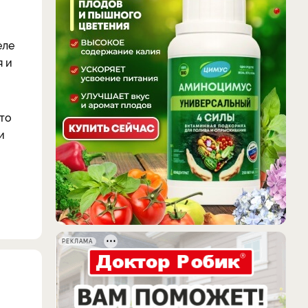
еле
я и
 то
и
РЕКЛАМА