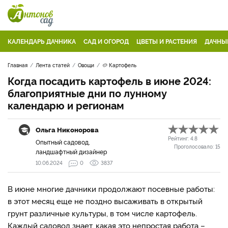
КАЛЕНДАРЬ ДАЧНИКА
САД И ОГОРОД
ЦВЕТЫ И РАСТЕНИЯ
ДАЧНЫ
Главная
Лента статей
Овощи
🥔 Картофель
Когда посадить картофель в июне 2024:
благоприятные дни по лунному
календарю и регионам
Ольга Никонорова
Рейтинг:
4.8
Опытный садовод,
Проголосовало:
15
ландшафтный дизайнер
10.06.2024
0
3837
В июне многие дачники продолжают посевные работы:
в этот месяц еще не поздно высаживать в открытый
грунт различные культуры, в том числе картофель.
Каждый садовод знает, какая это непростая работа –