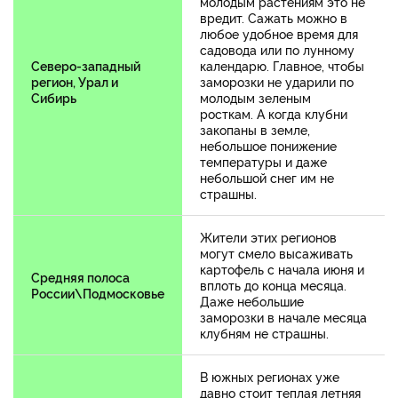
молодым растениям это не
вредит. Сажать можно в
любое удобное время для
садовода или по лунному
Северо-западный
календарю. Главное, чтобы
регион, Урал и
заморозки не ударили по
Сибирь
молодым зеленым
росткам. А когда клубни
закопаны в земле,
небольшое понижение
температуры и даже
небольшой снег им не
страшны.
Жители этих регионов
могут смело высаживать
картофель с начала июня и
Средняя полоса
вплоть до конца месяца.
России\Подмосковье
Даже небольшие
заморозки в начале месяца
клубням не страшны.
В южных регионах уже
давно стоит теплая летняя