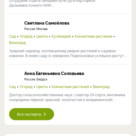
сотрудник отдела овощных культур и картофеля
Дальневосточного НИИ ...
Светлана Самойлова
Россия, Москва
Сад
Огород
Цветы
Кулинария
Комнатные растения
Виноград
Заядлый садовод, коллекционер редких растений и садовых
новинок. В моем саду в северном Подмосковье успешно растут ...
Анна Евгеньевна Соловьева
Россия, Бердск
Сад
Огород
Цветы
Комнатные растения
Виноград
Доктор сельскохозяйственных наук, соавтор 24 сорта земляники,
смородины (чёрной, красной, золотистой и американской), ...
Все эксперты