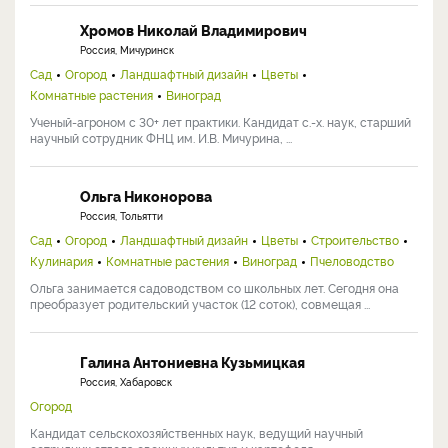
Хромов Николай Владимирович
Россия, Мичуринск
Сад
Огород
Ландшафтный дизайн
Цветы
Комнатные растения
Виноград
Ученый-агроном с 30+ лет практики. Кандидат с.-х. наук, старший
научный сотрудник ФНЦ им. И.В. Мичурина, ...
Ольга Никонорова
Россия, Тольятти
Сад
Огород
Ландшафтный дизайн
Цветы
Строительство
Кулинария
Комнатные растения
Виноград
Пчеловодство
Ольга занимается садоводством со школьных лет. Сегодня она
преобразует родительский участок (12 соток), совмещая ...
Галина Антониевна Кузьмицкая
Россия, Хабаровск
Огород
Кандидат сельскохозяйственных наук, ведущий научный