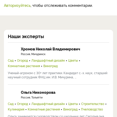
Авторизуйтесь
, чтобы отслеживать комментарии.
Наши эксперты
Хромов Николай Владимирович
Россия, Мичуринск
Сад
Огород
Ландшафтный дизайн
Цветы
Комнатные растения
Виноград
Ученый-агроном с 30+ лет практики. Кандидат с.-х. наук, старший
научный сотрудник ФНЦ им. И.В. Мичурина, ...
Ольга Никонорова
Россия, Тольятти
Сад
Огород
Ландшафтный дизайн
Цветы
Строительство
Кулинария
Комнатные растения
Виноград
Пчеловодство
Ольга занимается садоводством со школьных лет. Сегодня она