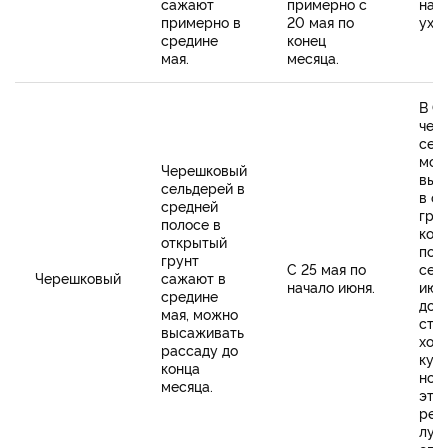
сажают
примерно с
нач
примерно в
20 мая по
уход
средине
конец
мая.
месяца.
В С
чер
сел
мож
Черешковый
выс
сельдерей в
в о
средней
грун
полосе в
кон
открытый
по
грунт
С 25 мая по
сер
Черешковый
сажают в
начало июня.
июн
средине
дов
мая, можно
стой
высаживать
хол
рассаду до
куль
конца
но в
месяца.
это
рег
луч