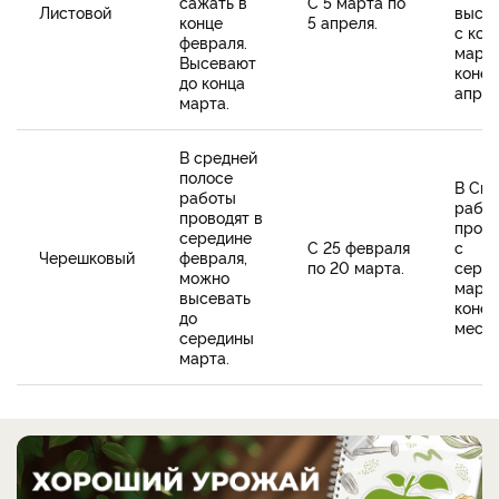
сажать в
С 5 марта по
Листовой
высев
конце
5 апреля.
с кон
февраля.
марта
Высевают
конец
до конца
апрел
марта.
В средней
полосе
В Си
работы
рабо
проводят в
прово
середине
С 25 февраля
с
Черешковый
февраля,
по 20 марта.
сере
можно
марта
высевать
конец
до
месяц
середины
марта.