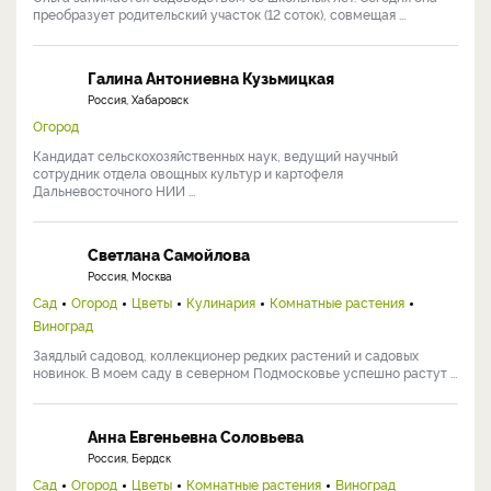
преобразует родительский участок (12 соток), совмещая ...
Галина Антониевна Кузьмицкая
Россия, Хабаровск
Огород
Кандидат сельскохозяйственных наук, ведущий научный
сотрудник отдела овощных культур и картофеля
Дальневосточного НИИ ...
Светлана Самойлова
Россия, Москва
Сад
Огород
Цветы
Кулинария
Комнатные растения
Виноград
Заядлый садовод, коллекционер редких растений и садовых
новинок. В моем саду в северном Подмосковье успешно растут ...
Анна Евгеньевна Соловьева
Россия, Бердск
Сад
Огород
Цветы
Комнатные растения
Виноград