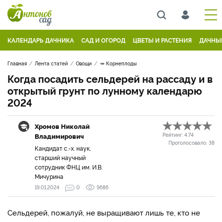
КАЛЕНДАРЬ ДАЧНИКА
САД И ОГОРОД
ЦВЕТЫ И РАСТЕНИЯ
ДАЧНЫ
Главная
Лента статей
Овощи
🥕 Корнеплоды
Когда посадить сельдерей на рассаду и в
открытый грунт по лунному календарю
2024
Хромов Николай
Владимирович
Рейтинг:
4.74
Проголосовало:
38
Кандидат с.-х. наук,
старший научный
сотрудник ФНЦ им. И.В.
Мичурина
19.01.2024
0
9686
Сельдерей, пожалуй, не выращивают лишь те, кто не