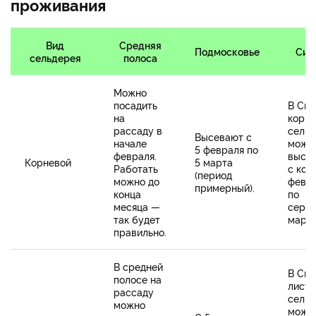
проживания
Вид
Средняя
Подмосковье
Сиб
сельдерея
полоса
Можно
посадить
В Си
на
корне
рассаду в
сельд
Высевают с
начале
можн
5 февраля по
февраля.
высев
Корневой
5 марта
Работать
с кон
(период
можно до
февр
примерный).
конца
по
месяца —
сере
так будет
марта
правильно.
В средней
В Си
полосе на
листо
рассаду
сельд
можно
можн