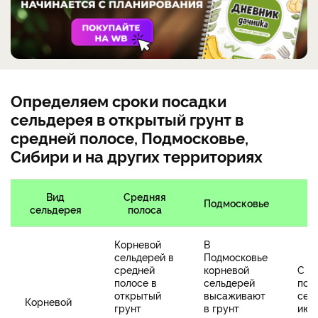
Определяем сроки посадки
сельдерея в открытый грунт в
средней полосе, Подмосковье,
Сибири и на других территориях
Вид
Средняя
Подмосковье
С
сельдерея
полоса
Корневой
В
сельдерей в
Подмосковье
средней
корневой
С к
полосе в
сельдерей
по
открытый
высаживают
сер
Корневой
грунт
в грунт
июн