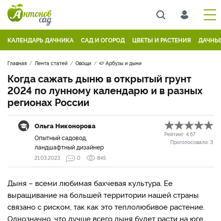
КАЛЕНДАРЬ ДАЧНИКА
САД И ОГОРОД
ЦВЕТЫ И РАСТЕНИЯ
ДАЧНЫ
Главная
Лента статей
Овощи
🍉 Арбузы и дыни
Когда сажать дыню в открытый грунт
2024 по лунному календарю и в разных
регионах России
Ольга Никонорова
Рейтинг:
4.67
Опытный садовод,
Проголосовало:
3
ландшафтный дизайнер
21.03.2023
0
845
Дыня
–
всеми любимая бахчевая культура. Ее
выращивание на большей территории нашей страны
связано с риском, так как это теплолюбивое растение.
Однозначно, что лучше всего дыня будет расти на юге,