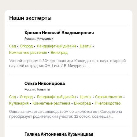
Наши эксперты
Хромов Николай Владимирович
Россия, Мичуринск
Сад
Огород
Ландшафтный дизайн
Цветы
Комнатные растения
Виноград
Ученый-агроном с 30+ лет практики. Кандидат с.-х. наук, старший
научный сотрудник ФНЦ им. И.В. Мичурина, ...
Ольга Никонорова
Россия, Тольятти
Сад
Огород
Ландшафтный дизайн
Цветы
Строительство
Кулинария
Комнатные растения
Виноград
Пчеловодство
Ольга занимается садоводством со школьных лет. Сегодня она
преобразует родительский участок (12 соток), совмещая ...
Галина Антониевна Кузьмицкая