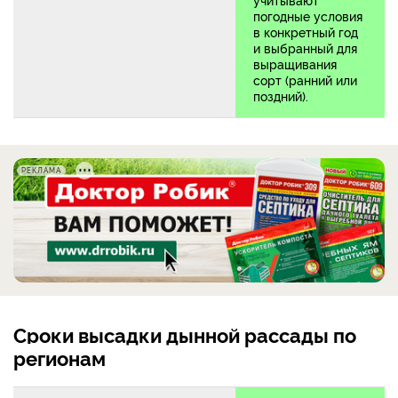
погодные условия
в конкретный год
и выбранный для
выращивания
сорт (ранний или
поздний).
РЕКЛАМА
Сроки высадки дынной рассады по
регионам