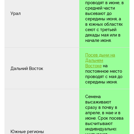
проводят в июне, в
средней части
Урал
высевают до
середины июня, а
в южных областях
сеют с третьей
декады мая или в
начале июня.
Посев дыни на
Дальнем
Востоке
на
Дальний Восток
постоянное место
проводят с мая до
середины июня.
Семена
высаживают
сразу в почву в
апреле, в мае и в
июне. Срок посева
высчитывают
индивидуально:
Южные регионы
учитывают