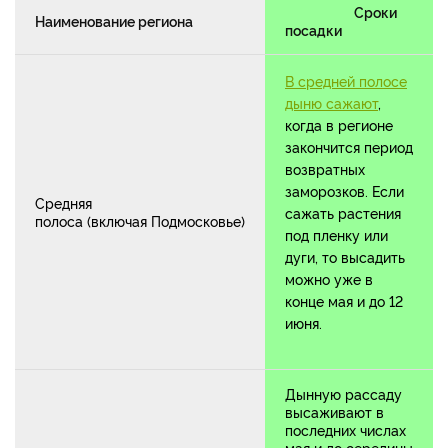
Сроки
Наименование региона
посадки
В средней полосе
дыню сажают
,
когда в регионе
закончится период
возвратных
заморозков. Если
Средняя
сажать растения
полоса (включая Подмосковье)
под пленку или
дуги, то высадить
можно уже в
конце мая и до 12
июня.
Дынную рассаду
высаживают в
последних числах
мая и до середины