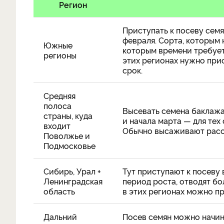
Регион
Приступать к посеву сем
февраля. Сорта, которым 
Южные
которым времени требует
регионы
этих регионах нужно при
срок.
Средняя
полоса
Высевать семена баклажа
страны, куда
и начала марта — для тех
входит
Обычно высаживают расса
Поволжье и
Подмосковье
Сибирь, Урал +
Тут приступают к посеву 
Ленинградская
период роста, отводят бо
область
в этих регионах можно пр
Дальний
Посев семян можно начина