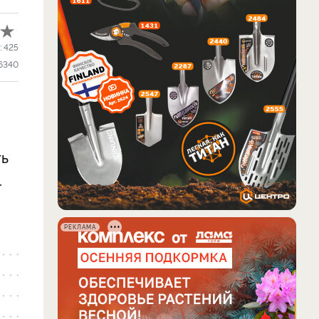
:
425
6340
ть
.
РЕКЛАМА