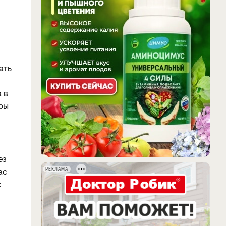
ать
 в
ры
ез
ас
РЕКЛАМА
х