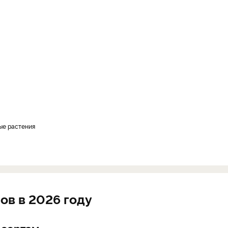
вые растения
ов в 2026 году
 сортам