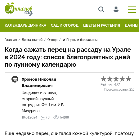
КАЛЕНДАРЬ ДАЧНИКА
САД И ОГОРОД
ЦВЕТЫ И РАСТЕНИЯ
ДАЧНЫ
Главная
Лента статей
Овощи
🍆 Перцы и баклажаны
Когда сажать перец на рассаду на Урале
в 2024 году: список благоприятных дней
по лунному календарю
Хромов Николай
Владимирович
Рейтинг:
4.77
Проголосовало:
216
Кандидат с.-х. наук,
старший научный
сотрудник ФНЦ им. И.В.
Мичурина
18.01.2024
3
54188
Еще недавно перец считался южной культурой, поэтому