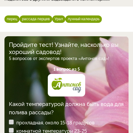
перец
рассада перцев
Урал
лунный календарь
Пройдите тест! Узнайте, насколько вы
хороший садовод!
5 вопросов от экспертов проекта «Антонов сад»!
1 вопрос из 5
Какой температурой должна быть вода для
полива рассады?
прохладная, около 15-18 градусов
комнатной температуры 23-25