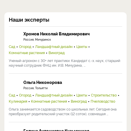
Наши эксперты
Хромов Николай Владимирович
Россия, Мичуринск
Сад
Огород
Ландшафтный дизайн
Цветы
Комнатные растения
Виноград
Ученый-агроном с 30+ лет практики. Кандидат с.-х. наук, старший
научный сотрудник ФНЦ им. И.В. Мичурина, ...
Ольга Никонорова
Россия, Тольятти
Сад
Огород
Ландшафтный дизайн
Цветы
Строительство
Кулинария
Комнатные растения
Виноград
Пчеловодство
Ольга занимается садоводством со школьных лет. Сегодня она
преобразует родительский участок (12 соток), совмещая ...
Галина Антониевна Кузьмицкая