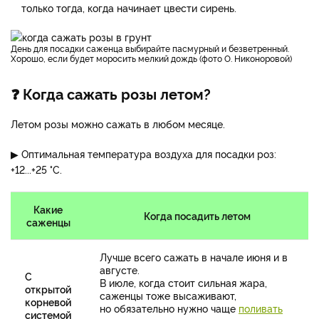
только тогда, когда начинает цвести сирень.
День для посадки саженца выбирайте пасмурный и безветренный.
Хорошо, если будет моросить мелкий дождь (фото О. Никоноровой)
❓ Когда сажать розы летом?
Летом розы можно сажать в любом месяце.
▶ Оптимальная температура воздуха для посадки роз:
+12...+25 °С.
Какие
Когда посадить летом
саженцы
Лучше всего сажать в начале июня и в
августе.
С
В июле, когда стоит сильная жара,
открытой
саженцы тоже высаживают,
корневой
но обязательно нужно чаще
поливать
системой