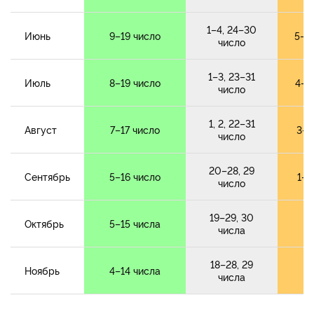
1–4, 24–30
Июнь
9–19 число
5–8
число
1–3, 23–31
Июль
8–19 число
4–7
число
1, 2, 22–31
Август
7–17 число
3–6
число
20–28, 29
Сентябрь
5–16 число
1–4
число
19–29, 30
1–
Октябрь
5–15 числа
числа
18–28, 29
1–
Ноябрь
4–14 числа
числа