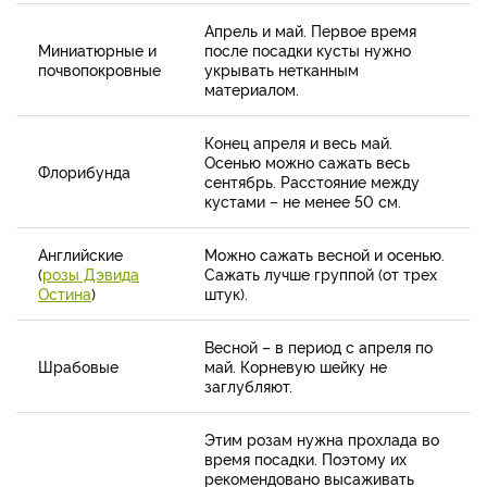
Апрель и май. Первое время
Миниатюрные и
после посадки кусты нужно
почвопокровные
укрывать нетканным
материалом.
Конец апреля и весь май.
Осенью можно сажать весь
Флорибунда
сентябрь. Расстояние между
кустами – не менее 50 см.
Английские
Можно сажать весной и осенью.
(
розы Дэвида
Сажать лучше группой (от трех
Остина
)
штук).
Весной – в период с апреля по
Шрабовые
май. Корневую шейку не
заглубляют.
Этим розам нужна прохлада во
время посадки. Поэтому их
рекомендовано высаживать