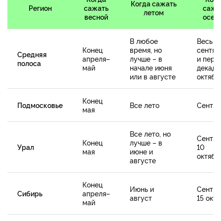
Когда сажать
Регион
сажать
сажа
летом
весной
осен
В любое
Весь
Конец
время, но
сентяб
Средняя
апреля–
лучше – в
и перв
полоса
май
начале июня
декада
или в августе
октябр
Конец
Подмосковье
Все лето
Сентяб
мая
Все лето, но
Сентяб
Конец
лучше – в
Урал
10
мая
июне и
октябр
августе
Конец
Июнь и
Сентяб
Сибирь
апреля–
август
15 окт
май