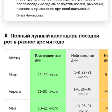
после посадки следить за кустом (полив, рыхление,
прополка, притенение при необходимости).
Ольга Никонорова
⬇ Полный лунный календарь посадки
роз в разное время года
Благоприятные
Нейтральные
Неб
Месяц
дни
дни
дни
1–8, 28–31
Март
12–22 число
9–11
число
1–6, 26–30
Апрель
11–20 число
7–10
число
1–6, 26–31
Май
10–21 число
7–9
число