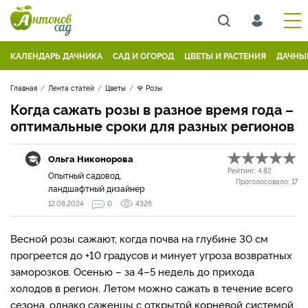
КАЛЕНДАРЬ ДАЧНИКА
САД И ОГОРОД
ЦВЕТЫ И РАСТЕНИЯ
ДАЧНЫ
Главная
Лента статей
Цветы
🌹 Розы
Когда сажать розы в разное время года –
оптимальные сроки для разных регионов
Ольга Никонорова
Рейтинг:
4.82
Опытный садовод,
Проголосовало:
17
ландшафтный дизайнер
12.08.2024
0
4326
Весной розы сажают, когда почва на глубине 30 см
прогреется до +10 градусов и минует угроза возвратных
заморозков. Осенью – за 4–5 недель до прихода
холодов в регион. Летом можно сажать в течение всего
сезона, однако саженцы с открытой корневой системой