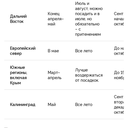
Июль и
август, можно
Конец
посадить и в
Сентяб
Дальний
апреля–
июле, но
начало
Восток
май
обязательно
октябр
– с
притенением
Европейский
До нач
В мае
Все лето
север
октябр
Южные
Лучше
регионы,
Март–
До 15–
воздержаться
включая
апрель
ноября
от посадкок.
Крым
Сентяб
вторая
Калининград
Май
Все лето
декада
октябр