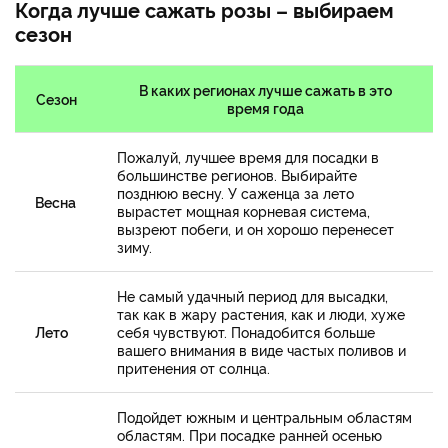
Когда лучше сажать розы – выбираем
сезон
В каких регионах лучше сажать в это
Сезон
время года
Пожалуй, лучшее время для посадки в
большинстве регионов. Выбирайте
позднюю весну. У саженца за лето
Весна
вырастет мощная корневая система,
вызреют побеги, и он хорошо перенесет
зиму.
Не самый удачный период для высадки,
так как в жару растения, как и люди, хуже
Лето
себя чувствуют. Понадобится больше
вашего внимания в виде частых поливов и
притенения от солнца.
Подойдет южным и центральным областям
областям. При посадке ранней осенью