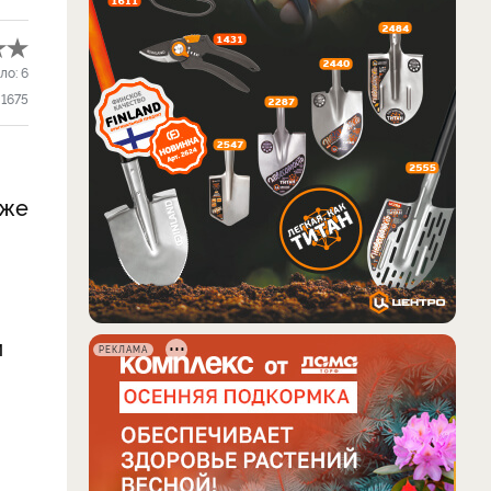
ло:
6
1675
иже
м
РЕКЛАМА