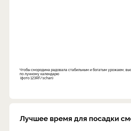
Чтобы смородина радовала стабильным и богатым урожаем, высаживайте саженцы в оптимальные сроки, желательно – в благоприятный день
по лунному календарю
фото 123RF/schan
Лучшее время для посадки с