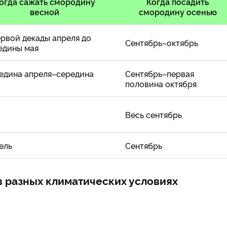
огда сажать смородину
Когда посадить
весной
смородину осенью
ервой декады апреля до
Сентябрь–октябрь
едины мая
едина апреля–середина
Сентябрь–первая
половина октября
й
Весь сентябрь
ель
Сентябрь
в разных климатических условиях