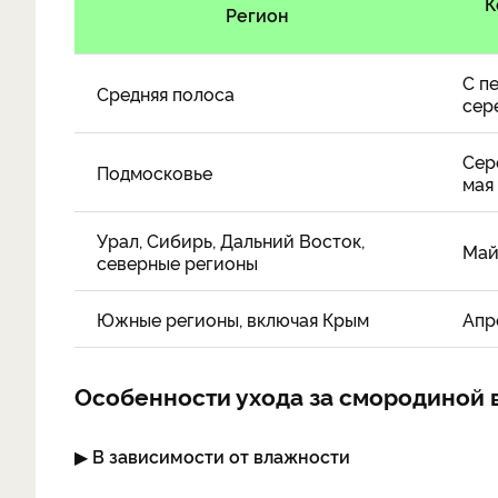
К
Регион
С п
Средняя полоса
сер
Сер
Подмосковье
мая
Урал, Сибирь, Дальний Восток,
Ма
северные регионы
Южные регионы, включая Крым
Апр
Особенности ухода за смородиной 
▶
В зависимости от влажности