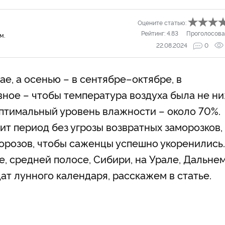
Оцените статью:
Рейтинг:
4.83
Проголосова
м.
22.08.2024
0
е, а осенью – в сентябре–октябре, в
вное – чтобы температура воздуха была не н
 Оптимальный уровень влажности – около 70%.
ит период без угрозы возвратных заморозков,
морозов, чтобы саженцы успешно укоренились.
, средней полосе, Сибири, на Урале, Дальне
дат лунного календаря, расскажем в статье.