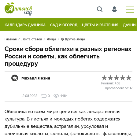
КАЛЕНДАРЬ ДАЧНИКА
САД И ОГОРОД
ЦВЕТЫ И РАСТЕНИЯ
ДАЧНЫ
Главная
Лента статей
Ягоды
🔴 Другие ягоды
Сроки сбора облепихи в разных регионах
России и советы, как облегчить
процедуру
Михаил Лёзин
Рейтинг:
4.18
Проголосовало:
17
12.08.2022
0
4464
Облепиха во всем мире ценится как лекарственная
культура. В листьях и молодых побегах содержатся
дубильные вещества, астрагалин, урсуловая и
олеиновая кислоты, фенолы, фенокислоты, флавоноиды,