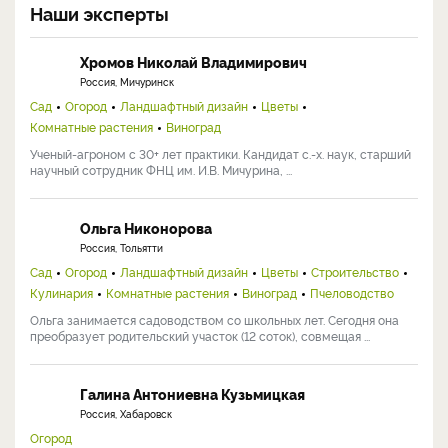
Наши эксперты
Хромов Николай Владимирович
Россия, Мичуринск
Сад
Огород
Ландшафтный дизайн
Цветы
Комнатные растения
Виноград
Ученый-агроном с 30+ лет практики. Кандидат с.-х. наук, старший
научный сотрудник ФНЦ им. И.В. Мичурина, ...
Ольга Никонорова
Россия, Тольятти
Сад
Огород
Ландшафтный дизайн
Цветы
Строительство
Кулинария
Комнатные растения
Виноград
Пчеловодство
Ольга занимается садоводством со школьных лет. Сегодня она
преобразует родительский участок (12 соток), совмещая ...
Галина Антониевна Кузьмицкая
Россия, Хабаровск
Огород