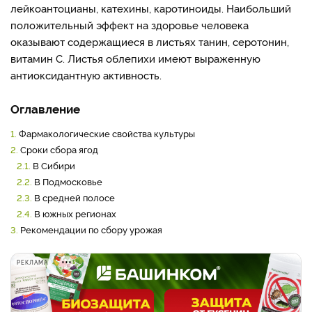
лейкоантоцианы, катехины, каротиноиды. Наибольший
положительный эффект на здоровье человека
оказывают содержащиеся в листьях танин, серотонин,
витамин С. Листья облепихи имеют выраженную
антиоксидантную активность.
Оглавление
1.
Фармакологические свойства культуры
2.
Сроки сбора ягод
2.1.
В Сибири
2.2.
В Подмосковье
2.3.
В средней полосе
2.4.
В южных регионах
3.
Рекомендации по сбору урожая
РЕКЛАМА