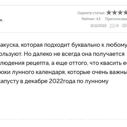
Оцените статью:
Рейтинг:
4.5
Проголосова
м.
15.12.2022
0
акуска, которая подходит буквально к любом
ользуют. Но далеко не всегда она получается
людения рецепта, а еще оттого, что квасить е
оки лунного календаря, которые очень важны
капусту в декабре 2022
года по лунному