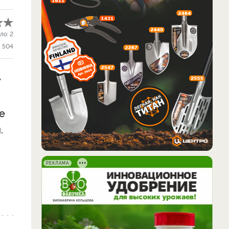
ло:
2
504
у
е
.
РЕКЛАМА