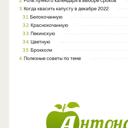
2.
Роль лунного календаря в выборе сроков
3.
Когда квасить капусту в декабре 2022
3.1.
Белокочанную
3.2.
Краснокочанную
3.3.
Пекинскую
3.4.
Цветную
3.5.
Брокколи
4.
Полезные советы по теме