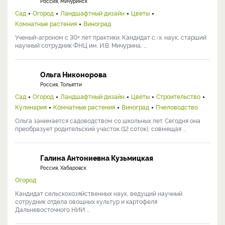
Россия, Мичуринск
Сад
Огород
Ландшафтный дизайн
Цветы
Комнатные растения
Виноград
Ученый-агроном с 30+ лет практики. Кандидат с.-х. наук, старший
научный сотрудник ФНЦ им. И.В. Мичурина, ...
Ольга Никонорова
Россия, Тольятти
Сад
Огород
Ландшафтный дизайн
Цветы
Строительство
Кулинария
Комнатные растения
Виноград
Пчеловодство
Ольга занимается садоводством со школьных лет. Сегодня она
преобразует родительский участок (12 соток), совмещая ...
Галина Антониевна Кузьмицкая
Россия, Хабаровск
Огород
Кандидат сельскохозяйственных наук, ведущий научный
сотрудник отдела овощных культур и картофеля
Дальневосточного НИИ ...