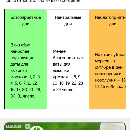
после относительно теплого сентября.
Благоприятные
Нейтральные
Неблагоприятны
дни
дни
дни
В октябре
наиболее
Менее
Не стоит убирать
подходящие
благоприятные
морковь в
даты для
даты для
октябре в дни
выкопки
выкопки
полнолуния и
моркови: 1, 2, 3,
урожая — 8, 9,
новолуния — 13,
4, 5, 6, 7, 11, 12,
10, 18, 19, 22, 23
14, 15 и 28 числа.
16, 17, 20, 21, 29,
и 24 число.
30, 31 число.
РЕКЛАМА