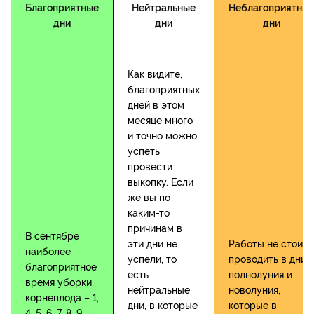
Благоприятные
Нейтральные
Неблагоприятны
дни
дни
дни
Как видите,
благоприятных
дней в этом
месяце много
и точно можно
успеть
провести
выкопку. Если
же вы по
каким-то
причинам в
В сентябре
эти дни не
Работы не стоит
наиболее
успели, то
проводить в дни
благоприятное
есть
полнолуния и
время уборки
нейтральные
новолуния,
корнеплода –
1,
дни, в которые
которые в
4, 5, 6, 7, 8, 9,