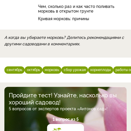
Чем, сколько раз и как часто поливать
морковь в открытом грунте
Кривая морковь: причины
А когда вы убираете морковь? Делитесь рекомендациями с
другими садоводами в комментариях.
сентябрь
октябрь
морковь
сбор урожая
корнеплоды
работы 
Пройдите тест! Узнайте, насколько вы
хороший садовод!
5 вопросов от экспертов проекта «Антонов сад»!
1 вопрос из 5