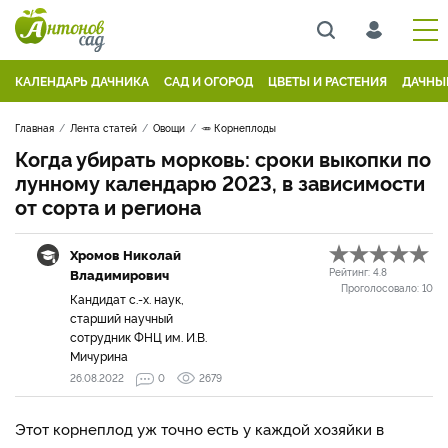
КАЛЕНДАРЬ ДАЧНИКА
САД И ОГОРОД
ЦВЕТЫ И РАСТЕНИЯ
ДАЧНЫ
Главная
Лента статей
Овощи
🥕 Корнеплоды
Когда убирать морковь: сроки выкопки по
лунному календарю 2023, в зависимости
от сорта и региона
Хромов Николай
Владимирович
Рейтинг:
4.8
Проголосовало:
10
Кандидат с.-х. наук,
старший научный
сотрудник ФНЦ им. И.В.
Мичурина
26.08.2022
0
2679
Этот корнеплод уж точно есть у каждой хозяйки в