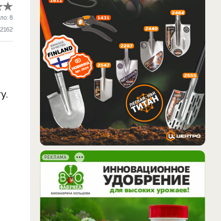
ло:
8
2162
у.
РЕКЛАМА