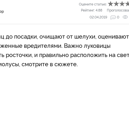
Оцените статью:
Рейтинг:
4.88
Проголосова
тор
02.04.2019
0
ц до посадки, очищают от шелухи, оценивают
раженные вредителями. Важно луковицы
ть росточки, и правильно расположить на свет
диолусы, смотрите в сюжете.