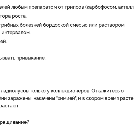
лей любым препаратом от трипсов (карбофосом, актелли
тора роста.
 грибных болезней бордоской смесью или раствором
с интервалом.
ей.
ызвать привыкание.
ладиолусов только у коллекционеров. Откажитесь от
Они заражены, накачены "химией", и в скором время раст
растают.
оращивание?