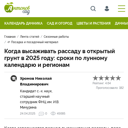
КАЛЕНДАРЬ ДАЧНИКА
САД И ОГОРОД
ЦВЕТЫ И РАСТЕНИЯ
ДАЧНЫ
Главная
Лента статей
Сезонные работы
🌱 Посадка и посадочный материал
Когда высаживать рассаду в открытый
грунт в 2025 году: сроки по лунному
календарю и регионам
Хромов Николай
Владимирович
Рейтинг:
4.64
Проголосовало:
182
Кандидат с.-х. наук,
старший научный
сотрудник ФНЦ им. И.В.
Мичурина
24.04.2025
0
45685
Когда завершается период выращивания рассады, пора