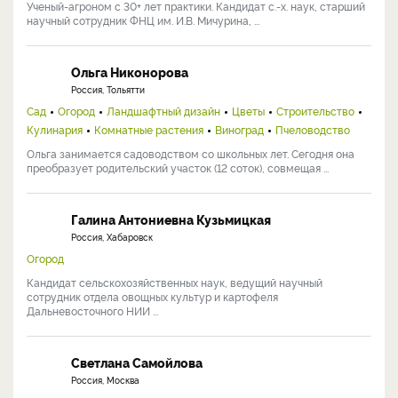
Ученый-агроном с 30+ лет практики. Кандидат с.-х. наук, старший
научный сотрудник ФНЦ им. И.В. Мичурина, ...
Ольга Никонорова
Россия, Тольятти
Сад
Огород
Ландшафтный дизайн
Цветы
Строительство
Кулинария
Комнатные растения
Виноград
Пчеловодство
Ольга занимается садоводством со школьных лет. Сегодня она
преобразует родительский участок (12 соток), совмещая ...
Галина Антониевна Кузьмицкая
Россия, Хабаровск
Огород
Кандидат сельскохозяйственных наук, ведущий научный
сотрудник отдела овощных культур и картофеля
Дальневосточного НИИ ...
Светлана Самойлова
Россия, Москва