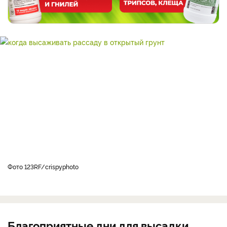
фото 123RF/
crispyphoto
Благоприятные дни для высадки