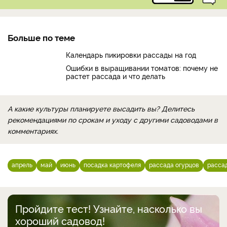
Больше по теме
Календарь пикировки рассады на год
Ошибки в выращивании томатов: почему не
растет рассада и что делать
А какие культуры планируете высадить вы? Делитесь
рекомендациями по срокам и уходу с другими садоводами в
комментариях.
апрель
май
июнь
посадка картофеля
рассада огурцов
расса
Пройдите тест! Узнайте, насколько вы
хороший садовод!