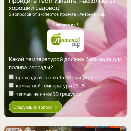
Пройдите тест! Узнайте, насколько вы
хороший садовод!
5 вопросов от экспертов проекта «Антонов сад»!
1 вопрос из 5
Какой температурой должна быть вода для
полива рассады?
прохладная, около 15-18 градусов
комнатной температуры 23-25
теплая, не ниже 30 градусов
Следующий вопрос
РЕКЛАМА