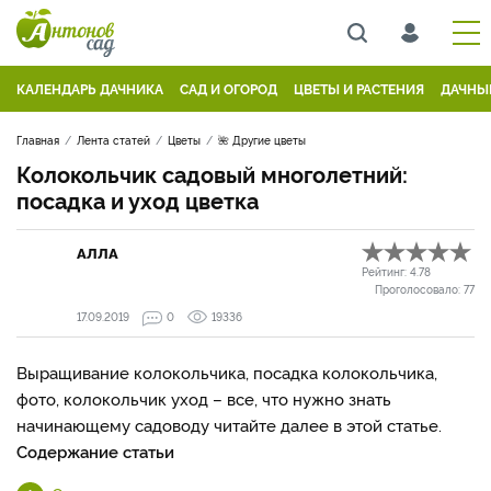
КАЛЕНДАРЬ ДАЧНИКА
САД И ОГОРОД
ЦВЕТЫ И РАСТЕНИЯ
ДАЧНЫ
Главная
Лента статей
Цветы
🌺 Другие цветы
Колокольчик садовый многолетний:
посадка и уход цветка
АЛЛА
Рейтинг:
4.78
Проголосовало:
77
17.09.2019
0
19336
Выращивание колокольчика, посадка колокольчика,
фото, колокольчик уход – все, что нужно знать
начинающему садоводу читайте далее в этой статье.
Содержание статьи