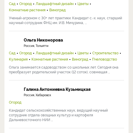
Сад
Огород
Ландшафтный дизайн
Цветы
Комнатные растения
Виноград
Ученый-агроном с 30+ лет практики. Кандидат с.-х. наук, старший
научный сотрудник ФНЦ им. И.В. Мичурина, ...
Ольга Никонорова
Россия, Тольятти
Сад
Огород
Ландшафтный дизайн
Цветы
Строительство
Кулинария
Комнатные растения
Виноград
Пчеловодство
Ольга занимается садоводством со школьных лет. Сегодня она
преобразует родительский участок (12 соток), совмещая ...
Галина Антониевна Кузьмицкая
Россия, Хабаровск
Огород
Кандидат сельскохозяйственных наук, ведущий научный
сотрудник отдела овощных культур и картофеля
Дальневосточного НИИ ...