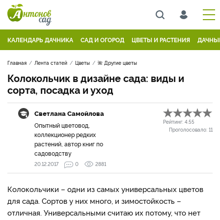
КАЛЕНДАРЬ ДАЧНИКА
САД И ОГОРОД
ЦВЕТЫ И РАСТЕНИЯ
ДАЧНЫ
Главная
Лента статей
Цветы
🌺 Другие цветы
Колокольчик в дизайне сада: виды и
сорта, посадка и уход
Светлана Самойлова
Рейтинг:
4.55
Опытный цветовод,
Проголосовало:
11
коллекционер редких
растений, автор книг по
садоводству
20.12.2017
0
2881
Колокольчики – одни из самых универсальных цветов
для сада. Сортов у них много, и зимостойкость –
отличная. Универсальными считаю их потому, что нет