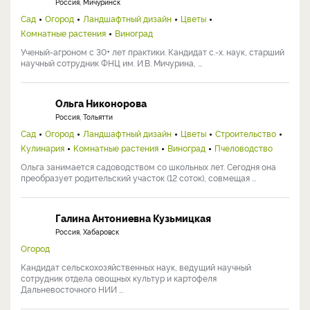
Россия, Мичуринск
Сад
Огород
Ландшафтный дизайн
Цветы
Комнатные растения
Виноград
Ученый-агроном с 30+ лет практики. Кандидат с.-х. наук, старший
научный сотрудник ФНЦ им. И.В. Мичурина, ...
Ольга Никонорова
Россия, Тольятти
Сад
Огород
Ландшафтный дизайн
Цветы
Строительство
Кулинария
Комнатные растения
Виноград
Пчеловодство
Ольга занимается садоводством со школьных лет. Сегодня она
преобразует родительский участок (12 соток), совмещая ...
Галина Антониевна Кузьмицкая
Россия, Хабаровск
Огород
Кандидат сельскохозяйственных наук, ведущий научный
сотрудник отдела овощных культур и картофеля
Дальневосточного НИИ ...