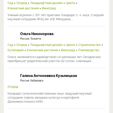
Сад
Огород
Ландшафтный дизайн
Цветы
Комнатные растения
Виноград
Ученый-агроном с 30+ лет практики. Кандидат с.-х. наук, старший
научный сотрудник ФНЦ им. И.В. Мичурина, ...
Ольга Никонорова
Россия, Тольятти
Сад
Огород
Ландшафтный дизайн
Цветы
Строительство
Кулинария
Комнатные растения
Виноград
Пчеловодство
Ольга занимается садоводством со школьных лет. Сегодня она
преобразует родительский участок (12 соток), совмещая ...
Галина Антониевна Кузьмицкая
Россия, Хабаровск
Огород
Кандидат сельскохозяйственных наук, ведущий научный
сотрудник отдела овощных культур и картофеля
Дальневосточного НИИ ...