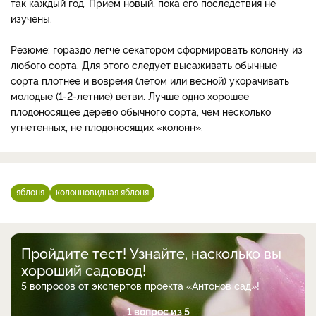
так каждый год. Прием новый, пока его последствия не
изучены.
Резюме: гораздо легче секатором сформировать колонну из
любого сорта. Для этого следует высаживать обычные
сорта плотнее и вовремя (летом или весной) укорачивать
молодые (1-2-летние) ветви. Лучше одно хорошее
плодоносящее дерево обычного сорта, чем несколько
угнетенных, не плодоносящих «колонн».
яблоня
колонновидная яблоня
Пройдите тест! Узнайте, насколько вы
хороший садовод!
5 вопросов от экспертов проекта «Антонов сад»!
1 вопрос из 5