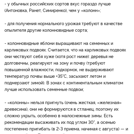
- у обычных российских сортов вкус гораздо лучше
(Антоновка, Ранет, Симиренко), чем у «колонн»;
- для получения нормального урожая требуют в качестве
опылителя другие колонновидные сорта;
- колонновидные яблони выращивают на семенных и
карликовых подвоях. Считается, что на карликовых подвоях
они чествуют себя хуже (хотя рост ниже): деревья не
долговечны, реагируют на зону и почву (требуют
повышенной влажности, подкормок, не выдерживают
температур почвы выше +35°С, засыхают летом и
подмерзают зимой). В зонах с континентальным климатом
лучше использовать семенные подвои;
- «колонны» нельзя пригнуть (очень жесткая, «железная»
древесина), они не формируются в стланец, поэтому их
сложно укрыть, особенно в малоснежные зимы. Есть
рекомендации высаживать их под углом 30°, а осенью
постепенно пригибать (в 2-3 приема, начиная с августа) — и