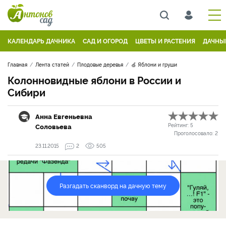
КАЛЕНДАРЬ ДАЧНИКА
САД И ОГОРОД
ЦВЕТЫ И РАСТЕНИЯ
ДАЧНЫ
Главная
Лента статей
Плодовые деревья
🍏 Яблони и груши
Колонновидные яблони в России и
Сибири
Анна Евгеньевна
Соловьева
Рейтинг:
5
Проголосовало:
2
23.11.2015
2
505
Разгадать сканворд на дачную тему