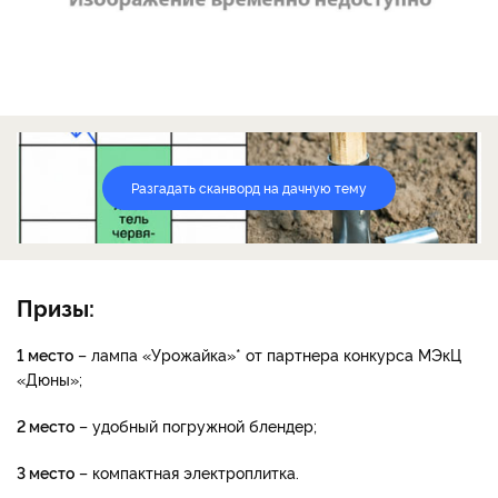
Разгадать сканворд на дачную тему
Призы:
1 место
– лампа «Урожайка»* от партнера конкурса МЭкЦ
«Дюны»;
2 место
– удобный погружной блендер;
3 место
– компактная электроплитка.