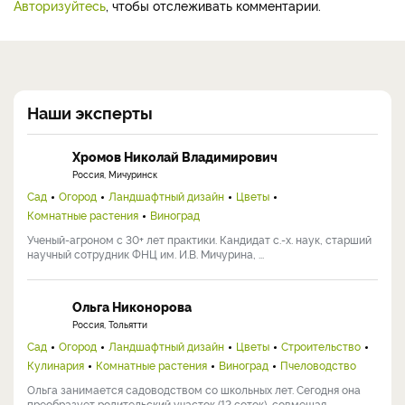
Авторизуйтесь
, чтобы отслеживать комментарии.
Наши эксперты
Хромов Николай Владимирович
Россия, Мичуринск
Сад
Огород
Ландшафтный дизайн
Цветы
Комнатные растения
Виноград
Ученый-агроном с 30+ лет практики. Кандидат с.-х. наук, старший
научный сотрудник ФНЦ им. И.В. Мичурина, ...
Ольга Никонорова
Россия, Тольятти
Сад
Огород
Ландшафтный дизайн
Цветы
Строительство
Кулинария
Комнатные растения
Виноград
Пчеловодство
Ольга занимается садоводством со школьных лет. Сегодня она
преобразует родительский участок (12 соток), совмещая ...