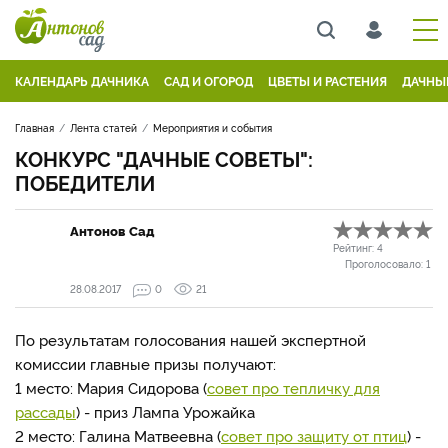
КАЛЕНДАРЬ ДАЧНИКА
САД И ОГОРОД
ЦВЕТЫ И РАСТЕНИЯ
ДАЧНЫ
Главная
Лента статей
Мероприятия и события
КОНКУРС "ДАЧНЫЕ СОВЕТЫ":
ПОБЕДИТЕЛИ
Антонов Сад
Рейтинг:
4
Проголосовало:
1
28.08.2017
0
21
По результатам голосования нашей экспертной
комиссии главные призы получают:
1 место: Мария Сидорова (
совет про тепличку для
рассады
) - приз Лампа Урожайка
2 место: Галина Матвеевна (
совет про защиту от птиц
) -