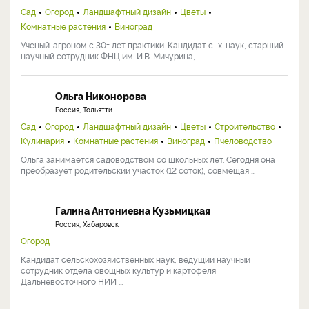
Сад
Огород
Ландшафтный дизайн
Цветы
Комнатные растения
Виноград
Ученый-агроном с 30+ лет практики. Кандидат с.-х. наук, старший
научный сотрудник ФНЦ им. И.В. Мичурина, ...
Ольга Никонорова
Россия, Тольятти
Сад
Огород
Ландшафтный дизайн
Цветы
Строительство
Кулинария
Комнатные растения
Виноград
Пчеловодство
Ольга занимается садоводством со школьных лет. Сегодня она
преобразует родительский участок (12 соток), совмещая ...
Галина Антониевна Кузьмицкая
Россия, Хабаровск
Огород
Кандидат сельскохозяйственных наук, ведущий научный
сотрудник отдела овощных культур и картофеля
Дальневосточного НИИ ...