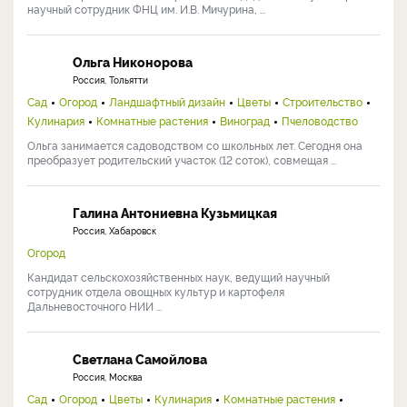
научный сотрудник ФНЦ им. И.В. Мичурина, ...
Ольга Никонорова
Россия, Тольятти
Сад
Огород
Ландшафтный дизайн
Цветы
Строительство
Кулинария
Комнатные растения
Виноград
Пчеловодство
Ольга занимается садоводством со школьных лет. Сегодня она
преобразует родительский участок (12 соток), совмещая ...
Галина Антониевна Кузьмицкая
Россия, Хабаровск
Огород
Кандидат сельскохозяйственных наук, ведущий научный
сотрудник отдела овощных культур и картофеля
Дальневосточного НИИ ...
Светлана Самойлова
Россия, Москва
Сад
Огород
Цветы
Кулинария
Комнатные растения