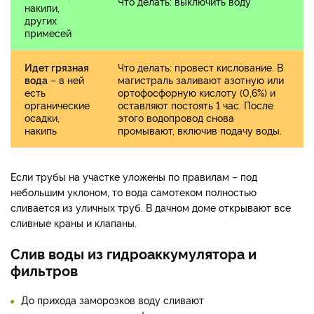
Что делать: выключить воду
накипи,
других
примесей
Идет грязная
Что делать: провест кислование. В
вода
– в ней
магистраль заливают азотную или
есть
ортофосфорную кислоту (0,6%) и
органические
оставляют постоять 1 час. После
осадки,
этого водопровод снова
накипь
промывают, включив подачу воды.
Если трубы на участке уложены по правилам – под
небольшим уклоном, то вода самотеком полностью
сливается из уличных труб. В дачном доме открывают все
сливные краны и клапаны.
Слив воды из гидроаккумулятора и
фильтров
До прихода заморозков воду сливают