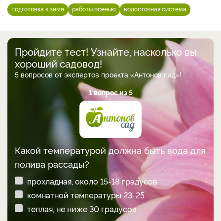
подготовка к зиме
работы осенью
водосточная система
Пройдите тест! Узнайте, насколько вы
хороший садовод!
5 вопросов от экспертов проекта «Антонов сад»!
1 вопрос из 5
Какой температурой должна быть вода для
полива рассады?
прохладная, около 15-18 градусов
комнатной температуры 23-25
теплая, не ниже 30 градусов