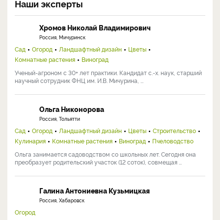
Наши эксперты
Хромов Николай Владимирович
Россия, Мичуринск
Сад
Огород
Ландшафтный дизайн
Цветы
Комнатные растения
Виноград
Ученый-агроном с 30+ лет практики. Кандидат с.-х. наук, старший
научный сотрудник ФНЦ им. И.В. Мичурина, ...
Ольга Никонорова
Россия, Тольятти
Сад
Огород
Ландшафтный дизайн
Цветы
Строительство
Кулинария
Комнатные растения
Виноград
Пчеловодство
Ольга занимается садоводством со школьных лет. Сегодня она
преобразует родительский участок (12 соток), совмещая ...
Галина Антониевна Кузьмицкая
Россия, Хабаровск
Огород