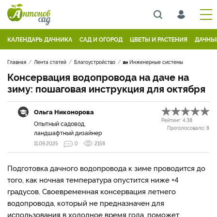
КАЛЕНДАРЬ ДАЧНИКА
САД И ОГОРОД
ЦВЕТЫ И РАСТЕНИЯ
ДАЧНЫ
Главная
Лента статей
Благоустройство
🏡 Инженерные системы
Консервация водопровода на даче на
зиму: пошаговая инструкция для октября
Ольга Никонорова
Рейтинг:
4.38
Опытный садовод,
Проголосовало:
8
ландшафтный дизайнер
11.09.2025
0
2158
Подготовка дачного водопровода к зиме проводится до
того, как ночная температура опустится ниже +4
градусов. Своевременная консервация летнего
водопровода, который не предназначен для
использования в холодное время года, поможет