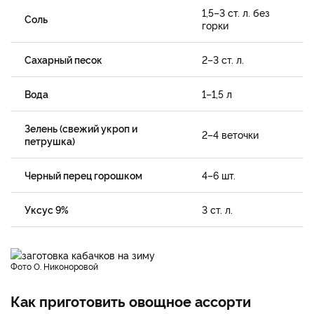
1,5–3 ст. л. без
Соль
горки
Сахарный песок
2–3 ст. л.
Вода
1–1,5 л
Зелень (свежий укроп и
2–4 веточки
петрушка)
Черный перец горошком
4–6 шт.
Уксус 9%
3 ст. л.
фото О. Никоноровой
Как приготовить овощное ассорти