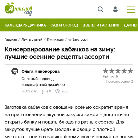
КАЛЕНДАРЬ ДАЧНИКА
САД И ОГОРОД
ЦВЕТЫ И РАСТЕНИЯ
ДАЧНЫ
Главная
Лента статей
Кулинария
🥒 Заготовки
Консервирование кабачков на зиму:
лучшие осенние рецепты ассорти
Ольга Никонорова
Рейтинг:
5
Опытный садовод,
Проголосовало:
2
ландшафтный дизайнер
03.09.2025
0
208
Заготовка кабачков с овощами осенью сократит время
на приготовление вкусной закуски зимой – достаточно
открыть банку и подать блюдо из разных сортов. Для
закруток лучше брать молодые овощи с плотной
мякотью – они сохраняют форму, вкус и аромат во время