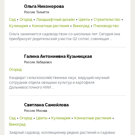
Ольга Никонорова
Россия, Тольятти
Сад
Огород
Ландшафтный дизайн
Цветы
Строительство
Кулинария
Комнатные растения
Виноград
Пчеловодство
Ольга занимается садоводством со школьных лет. Сегодня она
преобразует родительский участок (12 соток), совмещая ...
Галина Антониевна Кузьмицкая
Россия, Хабаровск
Огород
Кандидат сельскохозяйственных наук, ведущий научный
сотрудник отдела овощных культур и картофеля
Дальневосточного НИИ ...
Светлана Самойлова
Россия, Москва
Сад
Огород
Цветы
Кулинария
Комнатные растения
Виноград
Заядлый садовод, коллекционер редких растений и садовых