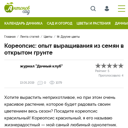
КАЛЕНДАРЬ ДАЧНИКА
САД И ОГОРОД
ЦВЕТЫ И РАСТЕНИЯ
ДАЧНЫ
Главная
Лента статей
Цветы
🌺 Другие цветы
Кореопсис: опыт выращивания из семян в
открытом грунте
журнал "Дачный клуб"
Рейтинг:
5
Проголосовало:
4
13.05.2019
0
1079
Хотите вырастить неприхотливое, но при этом очень
красивое растение, которое будет радовать своим
цветением весь сезон? Посадите кореопсис
красильный! Кореопсис красильный, я его называю
жизнерадостный — мой самый любимый однолетник.