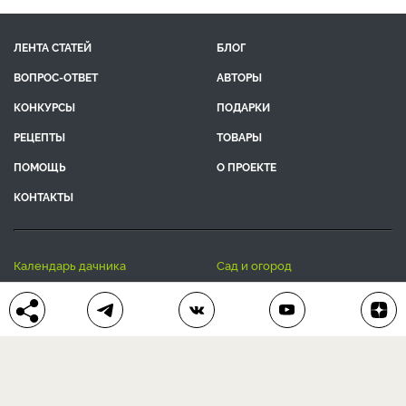
ЛЕНТА СТАТЕЙ
БЛОГ
ВОПРОС-ОТВЕТ
АВТОРЫ
КОНКУРСЫ
ПОДАРКИ
РЕЦЕПТЫ
ТОВАРЫ
ПОМОЩЬ
О ПРОЕКТЕ
КОНТАКТЫ
календарь дачника
сад и огород
цветы и растения
дачный дизайн
хозяйственные дела
полезные рецепты
® Антонов сад 2015-2026