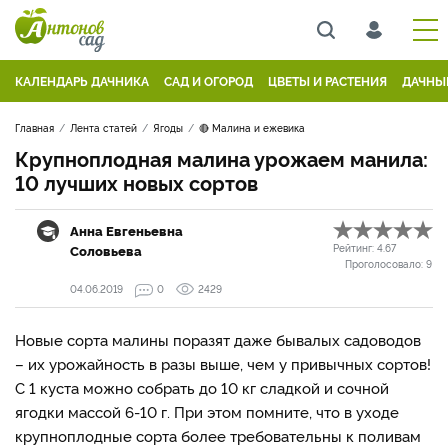
КАЛЕНДАРЬ ДАЧНИКА
САД И ОГОРОД
ЦВЕТЫ И РАСТЕНИЯ
ДАЧНЫ
Главная
Лента статей
Ягоды
🔴 Малина и ежевика
Крупноплодная малина урожаем манила:
10 лучших новых сортов
Анна Евгеньевна
Соловьева
Рейтинг:
4.67
Проголосовало:
9
04.06.2019
0
2429
Новые сорта малины поразят даже бывалых садоводов
– их урожайность в разы выше, чем у привычных сортов!
С 1 куста можно собрать до 10 кг сладкой и сочной
ягодки массой 6-10 г. При этом помните, что в уходе
крупноплодные сорта более требовательны к поливам