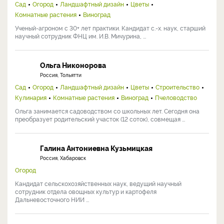
Сад
Огород
Ландшафтный дизайн
Цветы
Комнатные растения
Виноград
Ученый-агроном с 30+ лет практики. Кандидат с.-х. наук, старший
научный сотрудник ФНЦ им. И.В. Мичурина, ...
Ольга Никонорова
Россия, Тольятти
Сад
Огород
Ландшафтный дизайн
Цветы
Строительство
Кулинария
Комнатные растения
Виноград
Пчеловодство
Ольга занимается садоводством со школьных лет. Сегодня она
преобразует родительский участок (12 соток), совмещая ...
Галина Антониевна Кузьмицкая
Россия, Хабаровск
Огород
Кандидат сельскохозяйственных наук, ведущий научный
сотрудник отдела овощных культур и картофеля
Дальневосточного НИИ ...