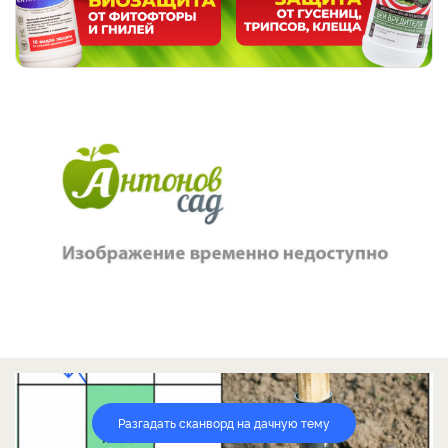
Разгадать сканворд на дачную тему