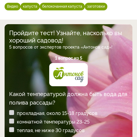
Видео
капуста
белокочанная капуста
заготовки
Пройдите тест! Узнайте, насколько вы
хороший садовод!
5 вопросов от экспертов проекта «Антонов сад»!
1 вопрос из 5
Какой температурой должна быть вода для
полива рассады?
прохладная, около 15-18 градусов
комнатной температуры 23-25
теплая, не ниже 30 градусов