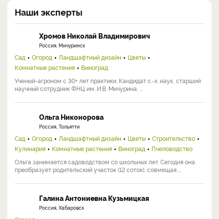
Наши эксперты
Хромов Николай Владимирович
Россия, Мичуринск
Сад
Огород
Ландшафтный дизайн
Цветы
Комнатные растения
Виноград
Ученый-агроном с 30+ лет практики. Кандидат с.-х. наук, старший
научный сотрудник ФНЦ им. И.В. Мичурина, ...
Ольга Никонорова
Россия, Тольятти
Сад
Огород
Ландшафтный дизайн
Цветы
Строительство
Кулинария
Комнатные растения
Виноград
Пчеловодство
Ольга занимается садоводством со школьных лет. Сегодня она
преобразует родительский участок (12 соток), совмещая ...
Галина Антониевна Кузьмицкая
Россия, Хабаровск