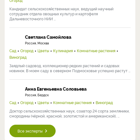
Огород
Кандидат сельскохозяйственных наук, ведущий научный
сотрудник отдела овощных культур и картофеля
Дальневосточного НИИ ...
Светлана Самойлова
Россия, Москва
Сад
Огород
Цветы
Кулинария
Комнатные растения
Виноград
Заядлый садовод, коллекционер редких растений и садовых
новинок. В моем саду в северном Подмосковье успешно растут ...
Анна Евгеньевна Соловьева
Россия, Бердск
Сад
Огород
Цветы
Комнатные растения
Виноград
Доктор сельскохозяйственных наук, соавтор 24 сорта земляники,
смородины (чёрной, красной, золотистой и американской), ...
Все эксперты