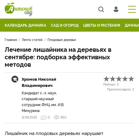
КАЛЕНДАРЬ ДАЧНИКА
САД И ОГОРОД
ЦВЕТЫ И РАСТЕНИЯ
ДАЧНЫ
Главная
Лента статей
Плодовые деревья
Лечение лишайника на деревьях в
сентябре: подборка эффективных
методов
Хромов Николай
Владимирович
Рейтинг:
5
Проголосовало:
3
Кандидат с.-х. наук,
старший научный
сотрудник ФНЦ им. И.В.
Мичурина
11.08.2025
0
850
Лишайник на плодовых деревьях нарушает