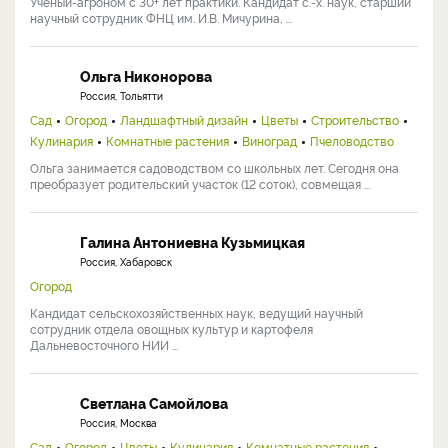
Ученый-агроном с 30+ лет практики. Кандидат с.-х. наук, старший
научный сотрудник ФНЦ им. И.В. Мичурина, ...
Ольга Никонорова
Россия, Тольятти
Сад
Огород
Ландшафтный дизайн
Цветы
Строительство
Кулинария
Комнатные растения
Виноград
Пчеловодство
Ольга занимается садоводством со школьных лет. Сегодня она
преобразует родительский участок (12 соток), совмещая ...
Галина Антониевна Кузьмицкая
Россия, Хабаровск
Огород
Кандидат сельскохозяйственных наук, ведущий научный
сотрудник отдела овощных культур и картофеля
Дальневосточного НИИ ...
Светлана Самойлова
Россия, Москва
Сад
Огород
Цветы
Кулинария
Комнатные растения