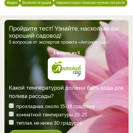
Видео
болезни огурцов
пероноспороз (ложная мучнистая роса)
Пройдите тест! Узнайте, насколько вы
хороший садовод!
5 вопросов от экспертов проекта «Антонов сад»!
1 вопрос из 5
Какой температурой должна быть вода для
полива рассады?
прохладная, около 15-18 градусов
комнатной температуры 23-25
теплая, не ниже 30 градусов