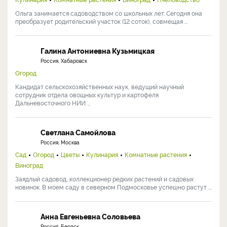
научный сотрудник ФНЦ им. И.В. Мичурина, ...
Ольга Никонорова
Россия, Тольятти
Сад
Огород
Ландшафтный дизайн
Цветы
Строительство
Кулинария
Комнатные растения
Виноград
Пчеловодство
Ольга занимается садоводством со школьных лет. Сегодня она
преобразует родительский участок (12 соток), совмещая ...
Галина Антониевна Кузьмицкая
Россия, Хабаровск
Огород
Кандидат сельскохозяйственных наук, ведущий научный
сотрудник отдела овощных культур и картофеля
Дальневосточного НИИ ...
Светлана Самойлова
Россия, Москва
Сад
Огород
Цветы
Кулинария
Комнатные растения