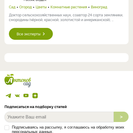
Виноград
Заядлый садовод, коллекционер редких растений и садовых
новинок. В моем саду в северном Подмосковье успешно растут ...
Анна Евгеньевна Соловьева
Россия, Бердск
Сад
Огород
Цветы
Комнатные растения
Виноград
Доктор сельскохозяйственных наук, соавтор 24 сорта земляники,
смородины (чёрной, красной, золотистой и американской), ...
Все эксперты