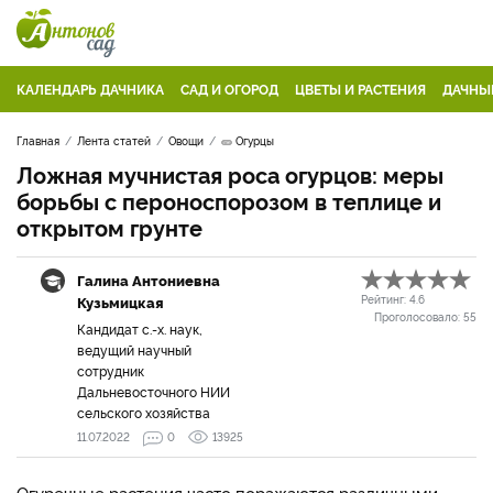
КАЛЕНДАРЬ ДАЧНИКА
САД И ОГОРОД
ЦВЕТЫ И РАСТЕНИЯ
ДАЧНЫ
Главная
Лента статей
Овощи
🥒 Огурцы
Ложная мучнистая роса огурцов: меры
борьбы с пероноспорозом в теплице и
открытом грунте
Галина Антониевна
Кузьмицкая
Рейтинг:
4.6
Проголосовало:
55
Кандидат с.-х. наук,
ведущий научный
сотрудник
Дальневосточного НИИ
сельского хозяйства
11.07.2022
0
13925
Огуречные растения часто поражаются различными