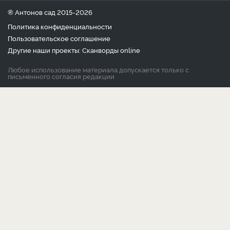
календарь дачника
сад и огород
цветы и растения
дачный дизайн
хозяйственные дела
полезные рецепты
® Антонов сад 2015-2026
Политика конфиденциальности
Пользовательское соглашение
Другие наши проекты:
Сканворды
online
Любое использование материала допускается только с
письменного согласия редакции